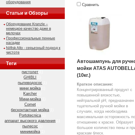
оборудования
Сравнить
Статьи и Обзоры
Оборудование Kranzle –
немецкое качество даже в
мелочах
Профессиональные пенные
насадки
Nilfisk Alto - серьезный подход к
чистоте
Автошампунь для ручн
Теги
мойки ATAS AUTOBELL
пистолет
(1)
(10кг.)
GHIBLI
(1)
пылеводосос
(1)
Краткое описание:
мини мойка
(1)
Концентрированный продукт с
Karcher
(1)
повышенной вязкостью,
Мини-мойка
(1)
нейтральной pH, предназначен
Comet
(1)
тщательной ручной мойки в
бесконтактная мойка
(1)
случаях, когда необходима
Portotecnica
(1)
максимальная осторожность п
аппарат высокого давления
(1)
отношению к краске. Образует
пылесос
(1)
большое количество пены и пр
минимойка
(1)
краскам блеск.