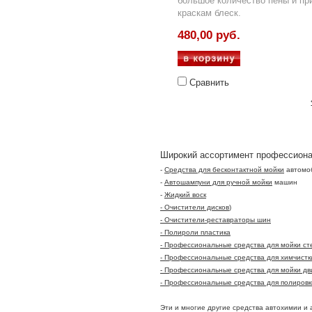
большое количество пены и пр
краскам блеск.
480,00 руб.
Сравнить
Широкий ассортимент профессионал
-
Средства для бесконтактной мойки
автомо
-
Автошампуни для ручной мойки
машин
-
Жидкий воск
- Очистители дисков
)
- Очистители-реставраторы шин
- Полироли пластика
- Профессиональные средства для мойки ст
- Профессиональные средства для химчистк
- Профессиональные средства для мойки дв
- Профессиональные средства для полировк
Эти и многие другие средства автохимии и