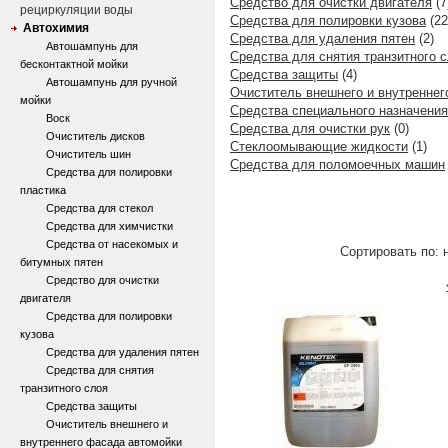
Средство для очистки двигателя
(7
рециркуляции воды
Средства для полировки кузова
(22
Автохимия
Средства для удаления пятен
(2)
Автошампунь для
Средства для снятия транзитного 
бесконтактной мойки
Средства защиты
(4)
Автошампунь для ручной
Очиститель внешнего и внутреннег
мойки
Средства специального назначения
Воск
Средства для очистки рук
(0)
Очиститель дисков
Стеклоомывающие жидкости
(1)
Очиститель шин
Средства для поломоечных машин
Средства для полировки
пластика
Средства для стекол
Средства для химчистки
Средства от насекомых и
Сортировать по: н
битумных пятен
Средство для очистки
двигателя
Средства для полировки
кузова
Средства для удаления пятен
Средства для снятия
транзитного слоя
Средства защиты
Очиститель внешнего и
внутреннего фасада автомойки