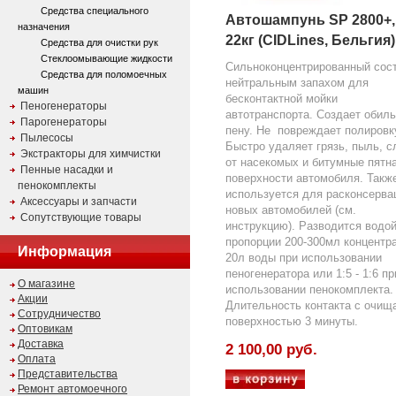
Средства специального
Автошампунь SP 2800+,
назначения
22кг (CIDLines, Бельгия)
Средства для очистки рук
Стеклоомывающие жидкости
Сильноконцентрированный сост
Средства для поломоечных
нейтральным запахом для
машин
бесконтактной мойки
Пеногенераторы
автотранспорта. Создает обил
Парогенераторы
пену. Не повреждает полировк
Пылесосы
Быстро удаляет грязь, пыль, 
Экстракторы для химчистки
от насекомых и битумные пятна
Пенные насадки и
поверхности автомобиля. Такж
пенокомплекты
используется для расконсерва
Аксессуары и запчасти
новых автомобилей (см.
Сопутствующие товары
инструкцию). Разводится водой
пропорции 200-300мл концентра
Информация
20л воды при использовании
пеногенератора или 1:5 - 1:6 пр
О магазине
использовании пенокомплекта.
Акции
Длительность контакта с очищ
Сотрудничество
поверхностью 3 минуты.
Оптовикам
Доставка
2 100,00 руб.
Оплата
Представительства
Ремонт автомоечного