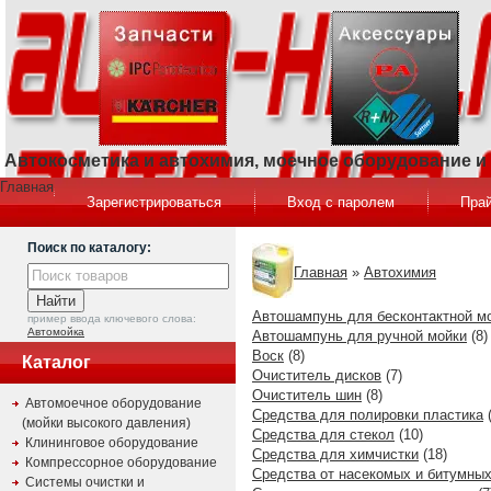
Автокосметика и автохимия, моечное оборудование 
Главная
Зарегистрироваться
Вход с паролем
Прай
Поиск по каталогу:
Главная
»
Автохимия
Автошампунь для бесконтактной м
пример ввода ключевого слова:
Автомойка
Автошампунь для ручной мойки
(8)
Воск
(8)
Каталог
Очиститель дисков
(7)
Очиститель шин
(8)
Автомоечное оборудование
Средства для полировки пластика
(
(мойки высокого давления)
Средства для стекол
(10)
Клининговое оборудование
Средства для химчистки
(18)
Компрессорное оборудование
Средства от насекомых и битумных
Системы очистки и