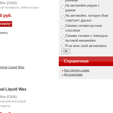
разницы
 Wax (США)
На автомойке рядом с
вой полироль «Металлик»
домом
0 руб.
На автомойке, которую Вам
советуют друзья
Своими силами ручным
способом
внить
Своими силами с помощью
бытовой минимойки
Я не мою свой автомобиль
Справочная
Как сделать заказ
Деталировки
nal Liquid Wax
 Wax (США)
ческий восковой
олироль