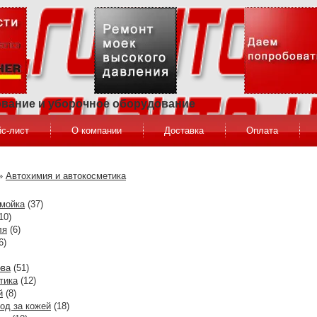
ование и уборочное оборудование
с-лист
О компании
Доставка
Оплата
»
Автохимия и автокосметика
 мойка
(37)
10)
ля
(6)
6)
ова
(51)
тика
(12)
й
(8)
од за кожей
(18)