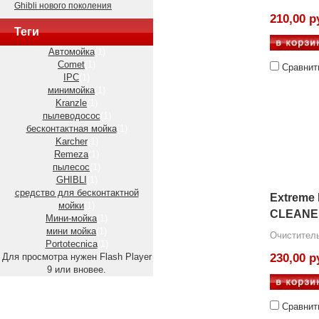
Ghibli нового поколения
210,00 р
Теги
Автомойка
(1)
Comet
(1)
Сравнит
IPC
(1)
минимойка
(1)
Kranzle
(1)
пылеводосос
(1)
бесконтактная мойка
(1)
Karcher
(1)
Remeza
(1)
пылесос
(1)
GHIBLI
(1)
средство для бесконтактной
Extreme
мойки
(1)
CLEANE
Мини-мойка
(1)
мини мойка
(1)
Очиститель
Portotecnica
(1)
Для просмотра нужен Flash Player
230,00 р
9 или вновее.
Сравнит