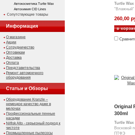
Turtle Wax
Автокосметика Turlte Wax
"Влажный"
Автохимия CID Lines
Сопутствующие товары
260,00 р
Информация
О магазине
Сравнит
Акции
Сотрудничество
Оптовикам
Доставка
Оплата
Представительства
Ремонт автомоечного
оборудования
Статьи и Обзоры
Оборудование Kranzle –
немецкое качество даже в
Original
мелочах
300ml
Профессиональные пенные
насадки
Turtle Wax
Nilfisk Alto - серьезный подход к
чистоте
Восковой 
Промышленные пылесосы
ПТФЭ