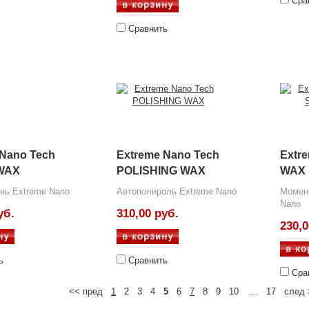
Сра
Сравнить
 Nano Tech
Extreme Nano Tech
Extr
WAX
POLISHING WAX
WAX
нь Extreme Nano
Автополироль Extreme Nano
Момен
Nano
уб.
310,00 руб.
230,0
ь
Сравнить
Сра
<< пред
1
2 3 4
5
6
7
8 9 10 ... 17 след 