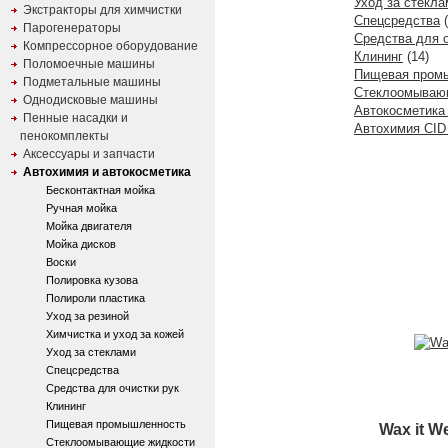
Уход за стекла
Экстракторы для химчистки
Спецсредства
(
Парогенераторы
Средства для о
Компрессорное оборудование
Клининг
(14)
Поломоечные машины
Пищевая пром
Подметальные машины
Стеклоомываю
Однодисковые машины
Автокосметика 
Пенные насадки и
Автохимия CID 
пенокомплекты
Аксессуары и запчасти
Автохимия и автокосметика
Бесконтактная мойка
Ручная мойка
Мойка двигателя
Мойка дисков
Воски
Полировка кузова
Полироли пластика
Уход за резиной
Химчистка и уход за кожей
Уход за стеклами
Спецсредства
Средства для очистки рук
Клининг
Пищевая промышленность
Wax it W
Стеклоомывающие жидкости