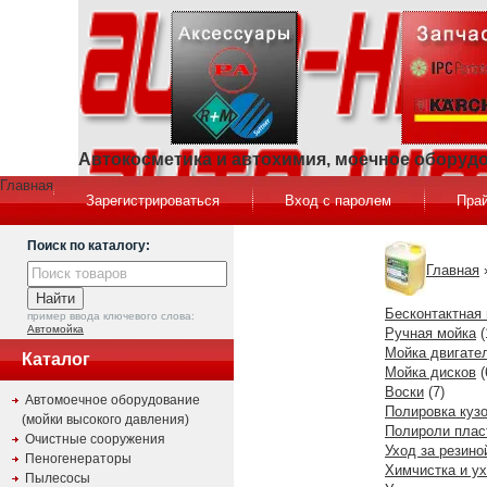
Автокосметика и автохимия, моечное оборуд
Главная
Зарегистрироваться
Вход с паролем
Прай
Поиск по каталогу:
Главная
Бесконтактная
пример ввода ключевого слова:
Автомойка
Ручная мойка
(
Мойка двигате
Каталог
Мойка дисков
(
Воски
(7)
Автомоечное оборудование
Полировка куз
(мойки высокого давления)
Полироли плас
Очистные сооружения
Уход за резино
Пеногенераторы
Химчистка и ух
Пылесосы