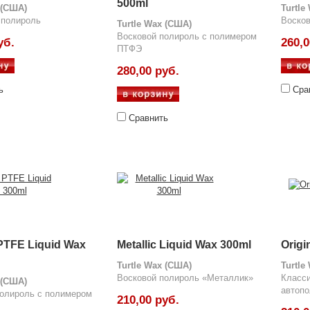
500ml
 (США)
Turtle
 полироль
Воско
Turtle Wax (США)
Восковой полироль с полимером
уб.
260,0
ПТФЭ
280,00 руб.
ь
Сра
Сравнить
 PTFE Liquid Wax
Metallic Liquid Wax 300ml
Origi
Turtle Wax (США)
Turtle
Восковой полироль «Металлик»
Класси
 (США)
автоп
полироль с полимером
210,00 руб.