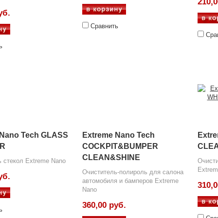
210,0
уб.
Сравнить
Сра
ь
 Nano Tech GLASS
Extreme Nano Tech
Extr
R
COCKPIT&BUMPER
CLE
CLEAN&SHINE
 стекол Extreme Nano
Очисти
Extrem
Очиститель-полироль для салона
уб.
автомобиля и бамперов Extreme
310,0
Nano
360,00 руб.
ь