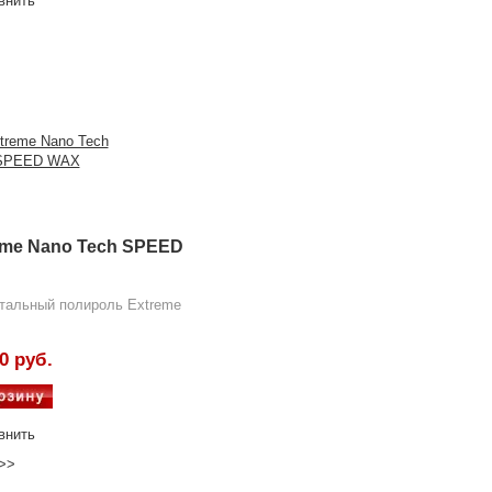
внить
eme Nano Tech SPEED
тальный полироль Extreme
0 руб.
внить
>>