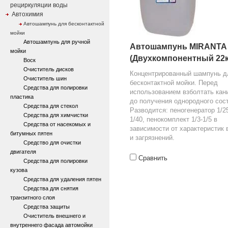
рециркуляции воды
Автохимия
Автошампунь для бесконтактной
мойки
Автошампунь для ручной
Автошампунь MIRANTA
мойки
(Двухкомпонентный 22к
Воск
Очиститель дисков
Концентрированный шампунь д
Очиститель шин
бесконтактной мойки. Перед
Средства для полировки
использованием взболтать кан
пластика
до получения однородного сос
Средства для стекол
Разводится: пеногенератор 1/25
Средства для химчистки
1/40, пенокомплект 1/3-1/5 в
Средства от насекомых и
зависимости от характеристик
битумных пятен
и загрязнений.
Средство для очистки
двигателя
Сравнить
Средства для полировки
кузова
Средства для удаления пятен
Средства для снятия
транзитного слоя
Средства защиты
Очиститель внешнего и
внутреннего фасада автомойки