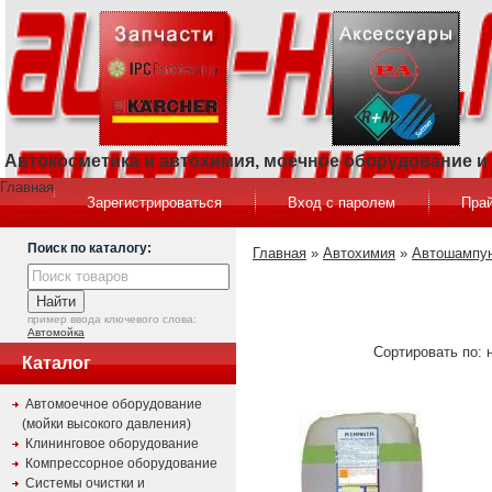
Автокосметика и автохимия, моечное оборудование 
Главная
Зарегистрироваться
Вход с паролем
Прай
Поиск по каталогу:
Главная
»
Автохимия
»
Автошампун
пример ввода ключевого слова:
Автомойка
Сортировать по: 
Каталог
Автомоечное оборудование
(мойки высокого давления)
Клининговое оборудование
Компрессорное оборудование
Системы очистки и