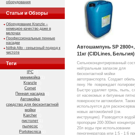
оборудования
Статьи и Обзоры
Оборудование Kranzle –
немецкое качество даже в
мелочах
Профессиональные пенные
насадки
Автошампунь SP 2800+,
Nilfisk Alto - серьезный подход к
чистоте
11кг (CIDLines, Бельгия)
Сильноконцентрированный сост
Теги
нейтральным запахом для
IPC
(1)
бесконтактной мойки
минимойка
(1)
автотранспорта. Создает обил
Kranzle
(1)
пену. Не повреждает полировк
Comet
(1)
Быстро удаляет грязь, пыль, 
Пенная насадка
(1)
от насекомых и битумные пятна
Автомойка
(1)
поверхности автомобиля. Такж
средство для бесконтактной
используется для расконсерва
мойки
(1)
новых автомобилей (см.
Karcher
(1)
инструкцию). Разводится водой
пистолет
(1)
пропорции 200-300мл концентра
пылесос
(1)
20л воды при использовании
Portotecnica
(1)
пеногенератора или 1:5 - 1:6 пр