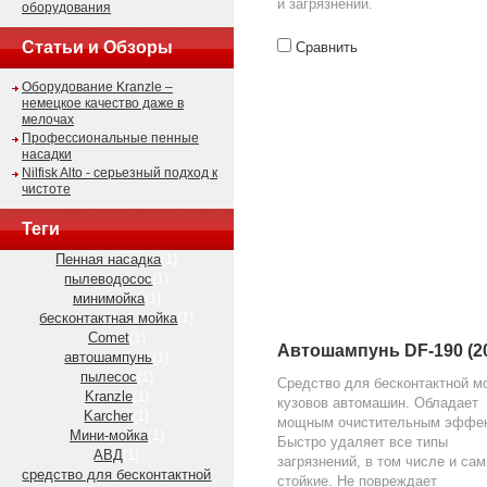
и загрязнений.
оборудования
Статьи и Обзоры
Сравнить
Оборудование Kranzle –
немецкое качество даже в
мелочах
Профессиональные пенные
насадки
Nilfisk Alto - серьезный подход к
чистоте
Теги
Пенная насадка
(1)
пылеводосос
(1)
минимойка
(1)
бесконтактная мойка
(1)
Comet
(1)
Автошампунь DF-190 (20
автошампунь
(1)
пылесос
(1)
Средство для бесконтактной м
Kranzle
(1)
кузовов автомашин. Обладает
Karcher
(1)
мощным очистительным эффек
Мини-мойка
(1)
Быстро удаляет все типы
АВД
(1)
загрязнений, в том числе и са
средство для бесконтактной
стойкие. Не повреждает