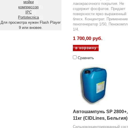
мойки
(1)
лакокрасочного покрытия. Не
компрессор
(1)
содержит фосфатов. Придает
IPC
(1)
поверхности ярко выраженный
Portotecnica
(1)
блеск. Концентрат. Применение
Для просмотра нужен Flash Player
пеногенератор 1/50, Пенокомпл
9 или вновее.
1/4.
1 700,00 руб.
Сравнить
Автошампунь SP 2800+,
11кг (CIDLines, Бельгия)
Сильноконцентрированный сост