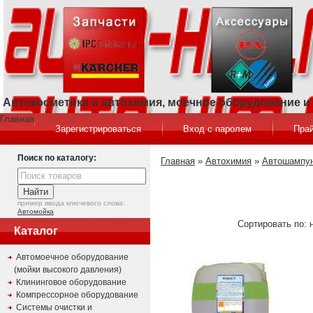
Автокосметика и автохимия, моечное оборудование 
Главная
Зарегистрироваться
Вход с паролем
Прай
Поиск по каталогу:
Главная
»
Автохимия
»
Автошампун
пример ввода ключевого слова:
Автомойка
Сортировать по: 
Каталог
Автомоечное оборудование
(мойки высокого давления)
Клининговое оборудование
Компрессорное оборудование
Системы очистки и