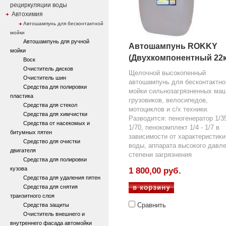
рециркуляции воды
Автохимия
Автошампунь для бесконтактной
мойки
Автошампунь для ручной
Автошампунь ROKKY
мойки
(Двухкомпонентный 22к
Воск
Очиститель дисков
Щелочной высокопенный
Очиститель шин
автошампунь для бесконтактно
Средства для полировки
мойки сильнозагрязненных маш
пластика
грузовиков, велосипедов,
Средства для стекол
мотоциклов и с/х техники.
Средства для химчистки
Разводится: пеногенератор 1/35
Средства от насекомых и
1/70, пенокомплект 1/4 - 1/7 в
битумных пятен
зависимости от характеристики
Средство для очистки
воды, аппарата высокого давле
двигателя
степени загрязнения
Средства для полировки
кузова
1 800,00 руб.
Средства для удаления пятен
Средства для снятия
транзитного слоя
Сравнить
Средства защиты
Очиститель внешнего и
внутреннего фасада автомойки