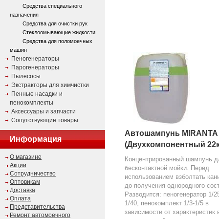
Средства специального
назначения
Средства для очистки рук
Стеклоомывающие жидкости
Средства для поломоечных
машин
Пеногенераторы
Парогенераторы
Пылесосы
Экстракторы для химчистки
Пенные насадки и
пенокомплекты
Аксессуары и запчасти
Сопутствующие товары
Автошампунь MIRANTA
Информация
(Двухкомпонентный 22к
О магазине
Концентрированный шампунь д
Акции
бесконтактной мойки. Перед
Сотрудничество
использованием взболтать кан
Оптовикам
до получения однородного сос
Доставка
Разводится: пеногенератор 1/25
Оплата
1/40, пенокомплект 1/3-1/5 в
Представительства
зависимости от характеристик
Ремонт автомоечного