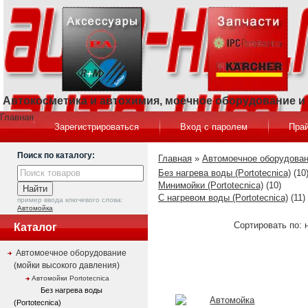
Автокосметика и автохимия, моечное оборудование 
Главная
Зарегистрироваться
Вход с паролем
Прай
Поиск по каталогу:
Главная
»
Автомоечное оборудован
Без нагрева воды (Portotecnica)
(10
Минимойки (Portotecnica)
(10)
С нагревом воды (Portotecnica)
(11)
пример ввода ключевого слова:
Автомойка
Сортировать по: 
Каталог
Автомоечное оборудование
(мойки высокого давления)
Автомойки Portotecnica
Без нагрева воды
(Portotecnica)