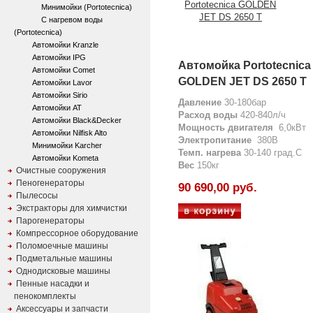
Минимойки (Portotecnica)
С нагревом воды
(Portotecnica)
Автомойки Kranzle
Автомойки IPG
Автомойка Portotecnica
Автомойки Comet
GOLDEN JET DS 2650 T
Автомойки Lavor
Автомойки Sirio
Давление
30-180бар
Автомойки AT
Расход
воды
420-840л/ч
Автомойки Black&Decker
Мощность двигателя
6,0кВт
Автомойки Nilfisk Alto
Электропитание
380В
Минимойки Karcher
Темп. нагрева
30-140 град.С
Автомойки Kometa
Вес
150кг
Очистные сооружения
Пеногенераторы
90 690,00 руб.
Пылесосы
Экстракторы для химчистки
Парогенераторы
Компрессорное оборудование
Поломоечные машины
Подметальные машины
Однодисковые машины
Пенные насадки и
пенокомплекты
Аксессуары и запчасти