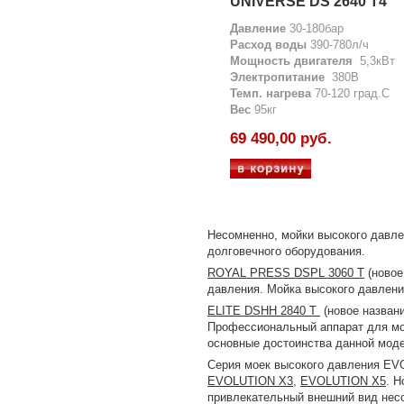
UNIVERSE DS 2640 T4
Давление
30-180бар
Расход
воды
390-780л/ч
Мощность двигателя
5,3кВт
Электропитание
380В
Темп. нагрева
70-120 град.С
Вес
95кг
69 490,00 руб.
Несомненно, мойки высокого давле
долговечного оборудования.
ROYAL PRESS DSPL 3060 T
(новое
давления. Мойка высокого давлени
ELITE DSHH 2840 T
(новое названи
Профессиональный аппарат для мой
основные достоинства данной мод
Серия моек высокого давления EV
EVOLUTION X3
,
EVOLUTION X5
. Н
привлекательный внешний вид нес