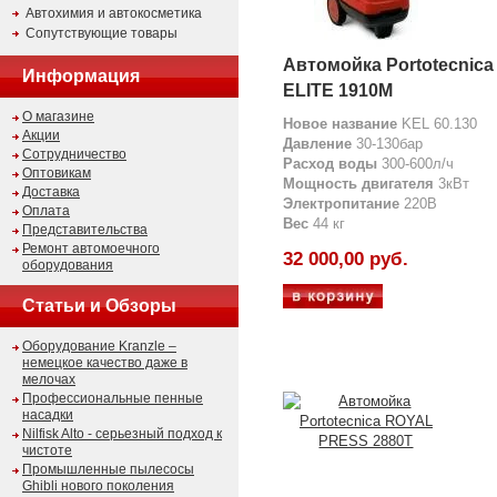
Автохимия и автокосметика
Сопутствующие товары
Автомойка Portotecnica
Информация
ELITE 1910M
О магазине
Новое название
KEL 60.130
Акции
Давление
30-130бар
Сотрудничество
Расход воды
300-600л/ч
Оптовикам
Мощность двигателя
3кВт
Доставка
Электропитание
220В
Оплата
Вес
44 кг
Представительства
Ремонт автомоечного
32 000,00 руб.
оборудования
Статьи и Обзоры
Оборудование Kranzle –
немецкое качество даже в
мелочах
Профессиональные пенные
насадки
Nilfisk Alto - серьезный подход к
чистоте
Промышленные пылесосы
Ghibli нового поколения