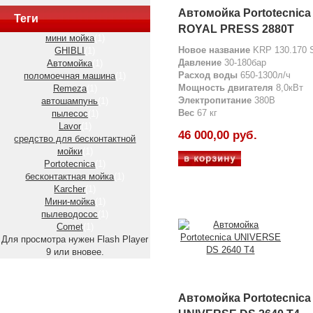
Автомойка Portotecnica
Теги
ROYAL PRESS 2880T
мини мойка
(1)
Новое название
KRP 130.170 
GHIBLI
(1)
Давление
30-180бар
Автомойка
(1)
Расход воды
650-1300л/ч
поломоечная машина
(1)
Мощность двигателя
8,0кВт
Remeza
(1)
Электропитание
380В
автошампунь
(1)
Вес
67 кг
пылесос
(1)
Lavor
(1)
46 000,00 руб.
средство для бесконтактной
мойки
(1)
Portotecnica
(1)
бесконтактная мойка
(1)
Karcher
(1)
Мини-мойка
(1)
пылеводосос
(1)
Comet
(1)
Для просмотра нужен Flash Player
9 или вновее.
Автомойка Portotecnica