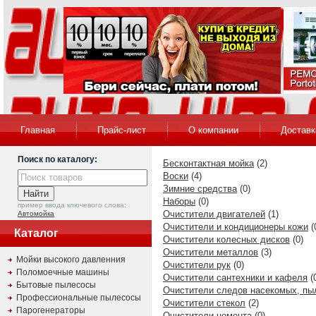
Главная
Прайс-лист
О компании
Доставк
Поиск по каталогу:
Бесконтактная мойка
(2)
Воски
(4)
Зимние средства
(0)
Наборы
(0)
пример ввода ключевого слова:
Очистители двигателей
(1)
Автомойка
Очистители и кондиционеры кожи
(
Каталог
Очистители колесных дисков
(0)
Очистители металлов
(3)
Мойки высокого давленния
Очистители рук
(0)
Поломоечные машины
Очистители сантехники и кафеля
(
Бытовые пылесосы
Очистители следов насекомых, пы
Профессиональные пылесосы
Очистители стекол
(2)
Парогенераторы
Очистители цемента
(0)