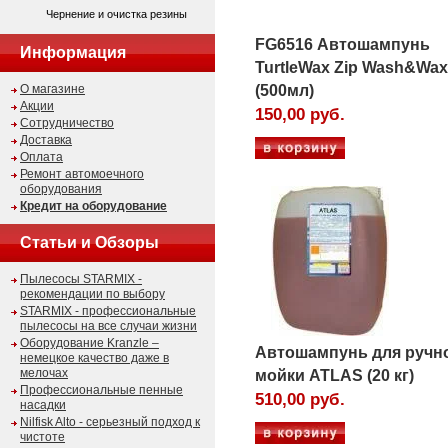
Чернение и очистка резины
FG6516 Автошампунь
Информация
TurtleWax Zip Wash&Wax
О магазине
(500мл)
Акции
150,00 руб.
Сотрудничество
Доставка
Оплата
Ремонт автомоечного
оборудования
Кредит на оборудование
Статьи и Обзоры
Пылесосы STARMIX -
рекомендации по выбору
STARMIX - профессиональные
пылесосы на все случаи жизни
Оборудование Kranzle –
Автошампунь для ручн
немецкое качество даже в
мелочах
мойки ATLAS (20 кг)
Профессиональные пенные
510,00 руб.
насадки
Nilfisk Alto - серьезный подход к
чистоте