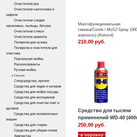
Очистители рук
Очистители сантехники и
кафеля
Очистители следов
Многофункциональная
насекомых, пыльцы, битума
смазка/Combi l MoS2-Spray (30
Очистители стекол
аэрозоль) (Autosol)
Очистители цемента
210,00 руб.
Полироли для кузова
Полироли и очистители для
пластика
Портальная мойка
Расконсерванты
Ручная мойка
Смазки
Спецсредства, прочее
Средства для лодок и катеров
Средства для мойки посуды
Средства для мотоциклов
Средства для очистки плит и
духовок
Средство для тысячи
Средства для поломоечных
применений WD-40 (400
машин
250,00 руб.
Средства для стирки
Средства для уборки полов
Химчистка