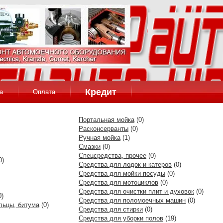
Кредит
а
Оплата
Портальная мойка
(0)
Расконсерванты
(0)
Ручная мойка
(1)
Смазки
(0)
Спецсредства, прочее
(0)
0)
Средства для лодок и катеров
(0)
Средства для мойки посуды
(0)
Средства для мотоциклов
(0)
Средства для очистки плит и духовок
(0)
0)
Средства для поломоечных машин
(0)
льцы, битума
(0)
Средства для стирки
(0)
Средства для уборки полов
(19)