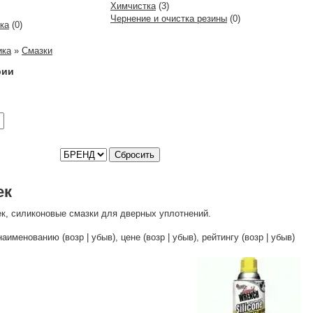
Химчистка
(3)
Чернение и очистка резины
(0)
ка
(0)
ика
»
Смазки
рии
Сбросить
ек
к, силиконовые смазки для дверных уплотнений.
аименованию (возр | убыв), цене (возр | убыв), рейтингу (возр | убыв)