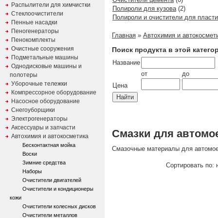
Распылители для химчистки
Полироли для кузова
(2)
Стеклоочистители
Полироли и очистители для пласти
Пенные насадки
Пеногенераторы
Главная
»
Автохимия и автокосмет
Пенокомплекты
Очистные сооружения
Поиск продукта в этой катего
Подметальные машины
Название
Однодисковые машины и
от
до
полотеры
Уборочные тележки
Цена
Компрессорное оборудование
Насосное оборудование
Снегоуборщики
Электрогенераторы
Аксессуары и запчасти
Смазки для автомо
Автохимия и автокосметика
Бесконтактная мойка
Смазочные материалы для автомое
Воски
Зимние средства
Сортировать по: н
Наборы
Очистители двигателей
Очистители и кондиционеры
кожи
Очистители колесных дисков
Очистители металлов