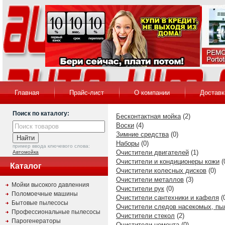
Главная
Прайс-лист
О компании
Доставк
Поиск по каталогу:
Бесконтактная мойка
(2)
Воски
(4)
Зимние средства
(0)
Наборы
(0)
пример ввода ключевого слова:
Очистители двигателей
(1)
Автомойка
Очистители и кондиционеры кожи
(
Каталог
Очистители колесных дисков
(0)
Очистители металлов
(3)
Мойки высокого давленния
Очистители рук
(0)
Поломоечные машины
Очистители сантехники и кафеля
(
Бытовые пылесосы
Очистители следов насекомых, пы
Профессиональные пылесосы
Очистители стекол
(2)
Парогенераторы
Очистители цемента
(0)