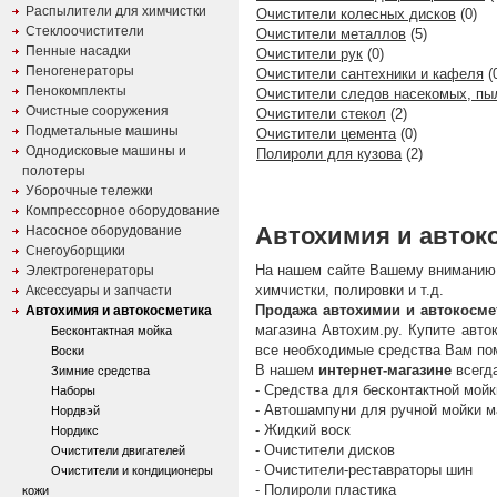
Распылители для химчистки
Очистители колесных дисков
(0)
Стеклоочистители
Очистители металлов
(5)
Пенные насадки
Очистители рук
(0)
Пеногенераторы
Очистители сантехники и кафеля
(
Пенокомплекты
Очистители следов насекомых, пы
Очистные сооружения
Очистители стекол
(2)
Подметальные машины
Очистители цемента
(0)
Однодисковые машины и
Полироли для кузова
(2)
полотеры
Уборочные тележки
Компрессорное оборудование
Автохимия и автоко
Насосное оборудование
Снегоуборщики
На нашем сайте Вашему вниманию 
Электрогенераторы
химчистки, полировки и т.д.
Аксессуары и запчасти
Продажа автохимии и автокосме
Автохимия и автокосметика
магазина Автохим.ру. Купите авто
Бесконтактная мойка
все необходимые средства Вам по
Воски
В нашем
интернет-магазине
всегд
Зимние средства
- Средства для бесконтактной мой
Наборы
- Автошампуни для ручной мойки 
Нордвэй
- Жидкий воск
Нордикс
- Очистители дисков
Очистители двигателей
- Очистители-реставраторы шин
Очистители и кондиционеры
- Полироли пластика
кожи