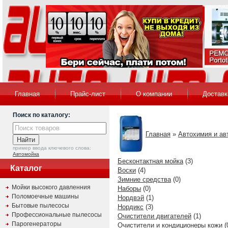
Главная
Прайс-лист
О компании
Доставк
Поиск по каталогу:
Главная
»
Автохимия и ав
пример ввода ключевого слова:
Автомойка
Бесконтактная мойка
(3)
Каталог
Воски
(4)
Зимние средства
(0)
Мойки высокого давленния
Наборы
(0)
Поломоечные машины
Нордвэй
(1)
Бытовые пылесосы
Нордикс
(3)
Профессиональные пылесосы
Очистители двигателей
(1)
Парогенераторы
Очистители и кондиционеры кожи
(