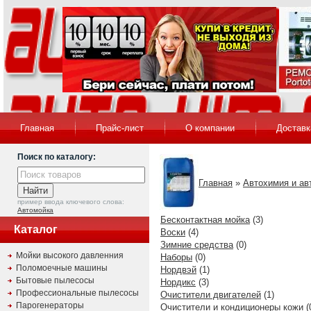
Главная
Прайс-лист
О компании
Доставк
Поиск по каталогу:
Главная
»
Автохимия и ав
пример ввода ключевого слова:
Автомойка
Бесконтактная мойка
(3)
Каталог
Воски
(4)
Зимние средства
(0)
Мойки высокого давленния
Наборы
(0)
Поломоечные машины
Нордвэй
(1)
Бытовые пылесосы
Нордикс
(3)
Профессиональные пылесосы
Очистители двигателей
(1)
Парогенераторы
Очистители и кондиционеры кожи
(