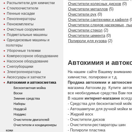
Распылители для химчистки
Очистители колесных дисков
(0)
Стеклоочистители
Очистители металлов
(5)
Пенные насадки
Очистители рук
(0)
Пеногенераторы
Очистители сантехники и кафеля
(
Пенокомплекты
Очистители следов насекомых, пы
Очистные сооружения
Очистители стекол
(2)
Подметальные машины
Очистители цемента
(0)
Однодисковые машины и
Полироли для кузова
(2)
полотеры
Уборочные тележки
Компрессорное оборудование
Автохимия и автоко
Насосное оборудование
Снегоуборщики
На нашем сайте Вашему вниманию 
Электрогенераторы
химчистки, полировки и т.д.
Аксессуары и запчасти
Продажа автохимии и автокосме
Автохимия и автокосметика
магазина Автохим.ру. Купите авто
Бесконтактная мойка
все необходимые средства Вам по
Воски
В нашем
интернет-магазине
всегд
Зимние средства
- Средства для бесконтактной мой
Наборы
- Автошампуни для ручной мойки 
Нордвэй
- Жидкий воск
Нордикс
- Очистители дисков
Очистители двигателей
- Очистители-реставраторы шин
Очистители и кондиционеры
- Полироли пластика
кожи