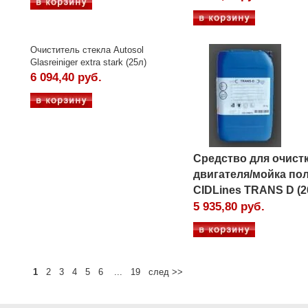
Очиститель стекла Autosol
Glasreiniger extra stark (25л)
6 094,40 руб.
Средство для очист
двигателя/мойка по
CIDLines TRANS D (2
5 935,80 руб.
1
2 3 4 5 6 ... 19 след >>