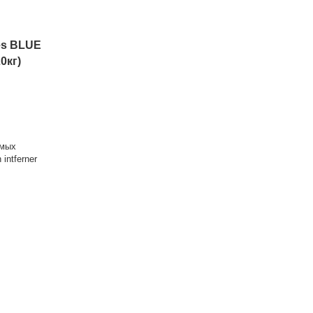
es BLUE
0кг)
омых
intferner