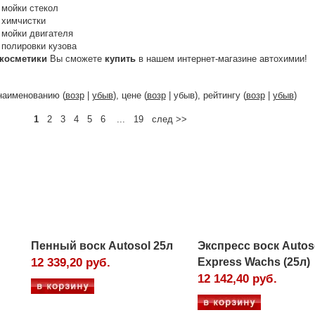
 мойки стекол
 химчистки
 мойки двигателя
полировки кузова
косметики
Вы сможете
купить
в нашем интернет-магазине автохимии!
наименованию (
возр
|
убыв
), цене (
возр
| убыв), рейтингу (
возр
|
убыв
)
1
2 3 4 5 6 ... 19 след >>
Пенный воск Autosol 25л
Экспресс воск Autos
12 339,20 руб.
Express Wachs (25л)
12 142,40 руб.