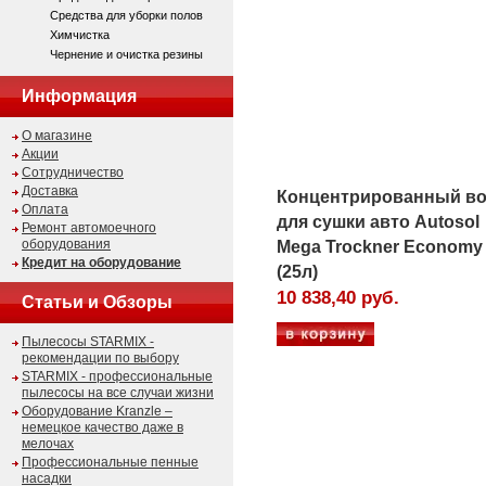
Средства для уборки полов
Химчистка
Чернение и очистка резины
Информация
О магазине
Акции
Сотрудничество
Доставка
Концентрированный во
Оплата
для сушки авто Autosol
Ремонт автомоечного
оборудования
Mega Trockner Economy 
Кредит на оборудование
(25л)
10 838,40 руб.
Статьи и Обзоры
Пылесосы STARMIX -
рекомендации по выбору
STARMIX - профессиональные
пылесосы на все случаи жизни
Оборудование Kranzle –
немецкое качество даже в
мелочах
Профессиональные пенные
насадки