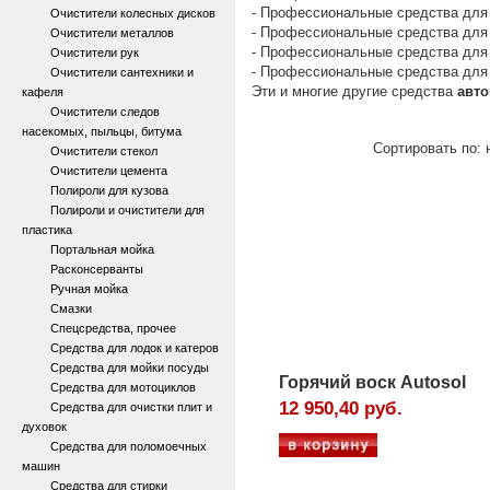
- Профессиональные средства для
Очистители колесных дисков
- Профессиональные средства для
Очистители металлов
- Профессиональные средства для
Очистители рук
- Профессиональные средства для 
Очистители сантехники и
Эти и многие другие средства
авто
кафеля
Очистители следов
насекомых, пыльцы, битума
Сортировать по: 
Очистители стекол
Очистители цемента
Полироли для кузова
Полироли и очистители для
пластика
Портальная мойка
Расконсерванты
Ручная мойка
Смазки
Спецсредства, прочее
Средства для лодок и катеров
Средства для мойки посуды
Горячий воск Autosol
Средства для мотоциклов
12 950,40 руб.
Средства для очистки плит и
духовок
Средства для поломоечных
машин
Средства для стирки