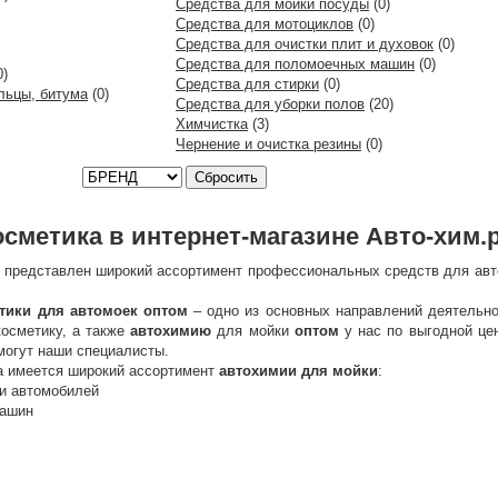
Средства для мойки посуды
(0)
Средства для мотоциклов
(0)
Средства для очистки плит и духовок
(0)
Средства для поломоечных машин
(0)
0)
Средства для стирки
(0)
льцы, битума
(0)
Средства для уборки полов
(20)
Химчистка
(3)
Чернение и очистка резины
(0)
Сбросить
сметика в интернет-магазине Авто-хим.
представлен широкий ассортимент профессиональных средств для авт
тики для автомоек оптом
– одно из основных направлений деятельно
косметику, а также
автохимию
для мойки
оптом
у нас по выгодной це
могут наши специалисты.
а имеется широкий ассортимент
автохимии для мойки
:
ки автомобилей
машин