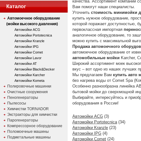
качества. Ассортимент компании с
Каталог
Вам помогут наши специалисты.
Уточнить
стоимость минимойки 
купить нужное оборудование, прост
Автомоечное оборудование
которой поражает доступностью, б
(мойки высокого давления)
первоклассная импортная
перенос
Автомойки ACG
аналогичное оборудование, то заш
Автомойки Portotecnica
можно купить с максимальной выго
Автомойки Kranzle
Продажа автомоечного оборудо
Автомойки IPG
автомоечное оборудование от изв
Автомойки Comet
автомобильные мойки
Karcher, C
Автомойки Lavor
Широкий ассортимент моек высоко
Автомойки AT
вкус – вот одно из наших лучших 
Автомойки Black&Decker
Мы предлагаем Вам
купить авто
Автомойки Karcher
без нагрева воды от Comet Spa (Ком
Автомойки Kometa
Особенно разнообразна линейка АВ
Полировочные машинки
бытовой мойки до сверхмощной ин
Очистные сооружения
Выбирайте, интересуйтесь и приоб
Пеногенераторы
оборудования в России!
Пылесосы
Химчистки TORNADOR
Экстракторы для химчистки
Автомойки ACG
(3)
Парогенераторы
Автомойки Portotecnica
(34)
Компрессорное оборудование
Автомойки Kranzle
(23)
Поломоечные машины
Автомойки IPG
(4)
Подметальные машины
Автомойки Comet
(24)