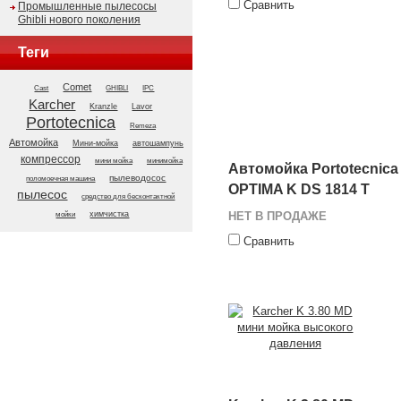
Сравнить
Промышленные пылесосы
Ghibli нового поколения
Теги
Comet
GHIBLI
Cast
IPC
Karcher
Kranzle
Lavor
Portotecnica
Remeza
Автомойка
Мини-мойка
автошампунь
компрессор
мини мойка
минимойка
Автомойка Portotecnica
пылеводосос
поломоечная машина
OPTIMA K DS 1814 T
пылесос
средство для бесконтактной
химчистка
НЕТ В ПРОДАЖЕ
мойки
Сравнить