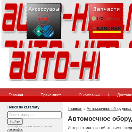
Главная
Прайс-лист
О компании
Доставк
Поиск по каталогу:
Главная
»
Автомоечное оборудован
Автомоечное обору
пример ввода ключевого слова:
Интернет-магазин «Авто-хим» пред
Автомойка