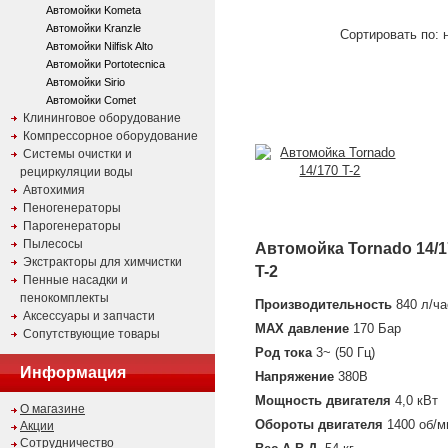
Автомойки Kometa
Автомойки Kranzle
Сортировать по: 
Автомойки Nilfisk Alto
Автомойки Portotecnica
Автомойки Sirio
Автомойки Comet
Клининговое оборудование
Компрессорное оборудование
Системы очистки и
рециркуляции воды
Автохимия
Пеногенераторы
Парогенераторы
Пылесосы
Автомойка Tornado 14/1
Экстракторы для химчистки
T-2
Пенные насадки и
пенокомплекты
Производительность
840 л/ча
Аксессуары и запчасти
MAX давление
170 Бар
Сопутствующие товары
Род тока
3~ (50 Гц)
Информация
Напряжение
380В
Мощность двигателя
4,0 кВт
О магазине
Обороты двигателя
1400 об/м
Акции
Сотрудничество