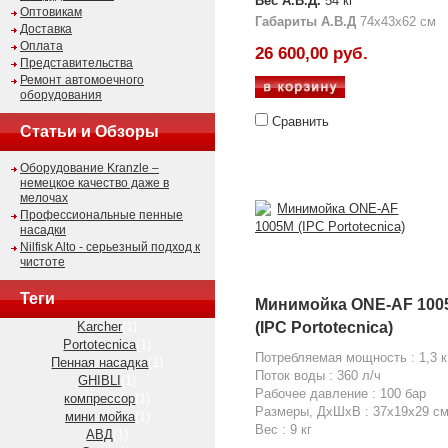
Вес А.В.Д.
54 кг
Оптовикам
Габариты А.В.Д
74х43х62 см
Доставка
Оплата
26 600,00 руб.
Представительства
Ремонт автомоечного
оборудования
Сравнить
Статьи и Обзоры
Оборудование Kranzle –
немецкое качество даже в
мелочах
Профессиональные пенные
насадки
Nilfisk Alto - серьезный подход к
чистоте
Теги
Минимойка ONE-AF 100
Karcher
(1)
(IPC Portotecnica)
Portotecnica
(1)
Потребляемая мощность : 1,3 
Пенная насадка
(1)
Поток воды : 360 л/ч
GHIBLI
(1)
Рабочее давление : 100 бар
компрессор
(1)
Размеры, ДхШхВ : 37x19x29 с
мини мойка
(1)
Вес : 9 кг
АВД
(1)