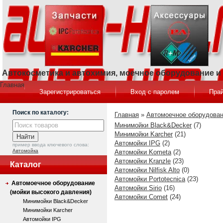
Автокосметика и автохимия, моечное оборудование 
Главная
Зарегистрироваться
Вход с паролем
Прай
Поиск по каталогу:
Главная
»
Автомоечное оборудован
Минимойки Black&Decker
(7)
Минимойки Karcher
(21)
Автомойки IPG
(2)
пример ввода ключевого слова:
Автомойка
Автомойки Kometa
(2)
Автомойки Kranzle
(23)
Каталог
Автомойки Nilfisk Alto
(0)
Автомойки Portotecnica
(23)
Автомоечное оборудование
Автомойки Sirio
(16)
(мойки высокого давления)
Автомойки Comet
(24)
Минимойки Black&Decker
Минимойки Karcher
Автомойки IPG