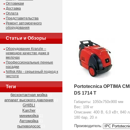
Оптовикам
Доставка
Оплата
Представительства
Ремонт автомоечного
оборудования
Статьи и Обзоры
Оборудование Kranzle –
немецкое качество даже в
мелочах
Профессиональные пенные
насадки
Nilfisk Alto - серьезный подход к
чистоте
Portotecnica OPTIMA C
Теги
DS 1714 T
бесконтактная мойка
(1)
аппарат высокого давления
(1)
Габариты: 1050х750х900 мм
GHIBLI
(1)
Вес: 109 кг
Karcher
(1)
Описание: 400 В, 6,0 кВт, 840 л
минимойка
(1)
180 бар, 20 л
Автомойка
(1)
Производитель:
пылеводосос
(1)