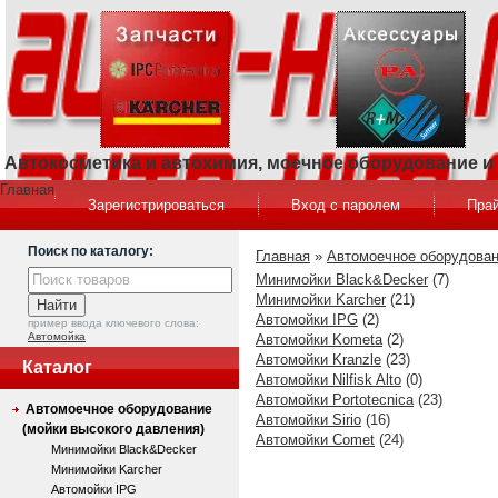
Автокосметика и автохимия, моечное оборудование 
Главная
Зарегистрироваться
Вход с паролем
Прай
Поиск по каталогу:
Главная
»
Автомоечное оборудован
Минимойки Black&Decker
(7)
Минимойки Karcher
(21)
Автомойки IPG
(2)
пример ввода ключевого слова:
Автомойка
Автомойки Kometa
(2)
Автомойки Kranzle
(23)
Каталог
Автомойки Nilfisk Alto
(0)
Автомойки Portotecnica
(23)
Автомоечное оборудование
Автомойки Sirio
(16)
(мойки высокого давления)
Автомойки Comet
(24)
Минимойки Black&Decker
Минимойки Karcher
Автомойки IPG