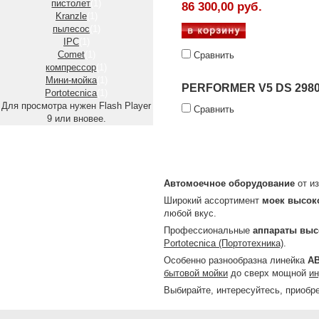
пистолет
(1)
86 300,00 руб.
Kranzle
(1)
пылесос
(1)
IPC
(1)
Comet
(1)
Сравнить
компрессор
(1)
Мини-мойка
(1)
PERFORMER V5 DS 2980
Portotecnica
(1)
Для просмотра нужен Flash Player
Сравнить
9 или вновее.
Автомоечное оборудование
от из
Широкий ассортимент
моек высок
любой вкус.
Профессиональные
аппараты выс
Portotecnica (Портотехника)
.
Особенно разнообразна линейка
А
бытовой мойки
до сверх мощной
ин
Выбирайте, интересуйтесь, приобре