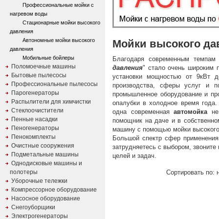
Профессиональные мойки с
нагревом воды
Стационарные мойки высокого
давления
Автономные мойки высокого
Мойки высокого да
давления
Мобильные бойлеры
Благодаря современным темпам 
Поломоечные машины
давления
" стало очень широким
Бытовые пылесосы
установки мощностью от 9кВт д
Профессиональные пылесосы
производства, сферы услуг и 
Парогенераторы
промышленное оборудование и про
Распылители для химчистки
опалубки в холодное время года.
Стеклоочистители
одна современная
автомойка
не 
Пенные насадки
помощник на даче и в собственно
Пеногенераторы
машину с помощью мойки высокого
Пенокомплекты
Большой спектр сфер применения 
Очистные сооружения
затрудняетесь с выбором, звонит
Подметальные машины
целей и задач.
Однодисковые машины и
полотеры
Сортировать по: 
Уборочные тележки
Компрессорное оборудование
Насосное оборудование
Снегоуборщики
Электрогенераторы