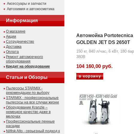
Аксессуары и запчасти
Автохимия и автокосметика
Информация
О магазине
Автомойка Portotecnica
Акции
Сотрудничество
GOLDEN JET DS 2650T
Доставка
150 кг, 840 л/час, 6 кВт, 180 бар
Оплата
380В
Ремонт автомоечного
оборудования
104 160,00 руб.
Кредит на оборудование
Статьи и Обзоры
Пылесосы STARMIX -
рекомендации по выбору
STARMIX - профессиональные
пылесосы на все случаи жизни
Оборудование Kranzle –
немецкое качество даже в
мелочах
Профессиональные пенные
насадки
Nilfisk Alto - серьезный подход к