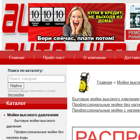
Главная
Прайс-лист
О компании
Доставк
Поиск по каталогу:
Главная
»
Мойки высо
пример ввода ключевого слова:
Автомойка
Бытовые мойки высокого давления
Каталог
Профессиональные мойки без нагр
Профессиональные мойки с нагре
Мойки высокого давленния
Бытовые мойки высокого
давления
Профессиональные мойки без
нагрева воды