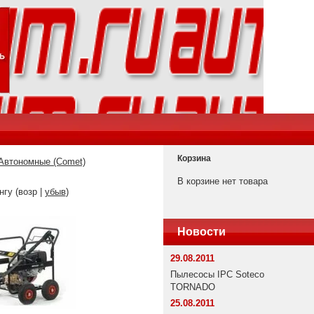
Корзина
Автономные (Comet)
В корзине нет товара
нгу (возр |
убыв
)
Новости
29.08.2011
Пылесосы IPC Soteco
TORNADO
25.08.2011