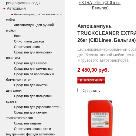
рециркуляции воды
Автохимия
Автошампунь для бесконтактной
мойки
Автошампунь для ручной
Автошампунь
мойки
TRUCKCLEANER EXTRA
Воск
26кг (CIDLines, Бельгия)
Очиститель дисков
Очиститель шин
Сильноконцентрированный сос
Средства для полировки
для бесконтактной мойки легко
пластика
и грузового автотранспорта.
Средства для стекол
Средства для химчистки
2 450,00 руб.
Средства от насекомых и
битумных пятен
Средство для очистки
Сравнить
двигателя
Средства для полировки
кузова
Средства для удаления пятен
Средства для снятия
транзитного слоя
Средства защиты
Очиститель внешнего и
внутреннего фасада автомойки