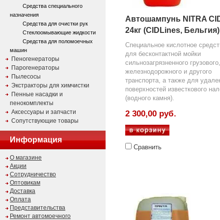
Средства специального
назначения
Автошампунь NITRA CID
Средства для очистки рук
24кг (CIDLines, Бельгия)
Стеклоомывающие жидкости
Средства для поломоечных
Специальное кислотное средст
машин
для бесконтактной мойки
Пеногенераторы
сильнозагрязненного грузового
Парогенераторы
железнодорожного и другого
Пылесосы
транспорта, а также для удале
Экстракторы для химчистки
поверхностей известкового нал
Пенные насадки и
(водного камня).
пенокомплекты
Аксессуары и запчасти
2 300,00 руб.
Сопутствующие товары
Информация
Сравнить
О магазине
Акции
Сотрудничество
Оптовикам
Доставка
Оплата
Представительства
Ремонт автомоечного