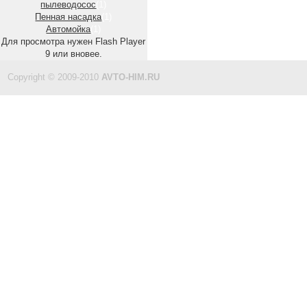
пылеводосос
(1)
Пенная насадка
(1)
Автомойка
(1)
Для просмотра нужен Flash Player
9 или вновее.
Copyright © 2009-2010
AVTO-HIM.RU