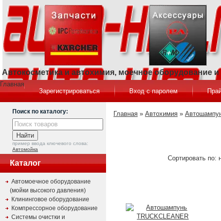
Автокосметика и автохимия, моечное оборудование 
Главная
Зарегистрироваться
Вход с паролем
Прай
Поиск по каталогу:
Главная
»
Автохимия
»
Автошампун
пример ввода ключевого слова:
Автомойка
Сортировать по: 
Каталог
Автомоечное оборудование
(мойки высокого давления)
Клининговое оборудование
Компрессорное оборудование
Системы очистки и