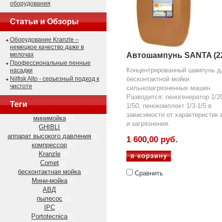
оборудования
Статьи и Обзоры
Оборудование Kranzle –
немецкое качество даже в
мелочах
Автошампунь SANTA (22
Профессиональные пенные
Концентрированный шампунь д
насадки
Nilfisk Alto - серьезный подход к
бесконтактной мойки
чистоте
сильнозагрязненных машин.
Разводится: пеногенератор 1/2
Теги
1/50, пенокомплект 1/3-1/5 в
зависимости от характеристик
минимойка
(1)
и загрязнения.
GHIBLI
(1)
аппарат высокого давления
(1)
1 600,00 руб.
компрессор
(1)
Kranzle
(1)
Comet
(1)
бесконтактная мойка
(1)
Сравнить
Мини-мойка
(1)
АВД
(1)
пылесос
(1)
IPC
(1)
Portotecnica
(1)