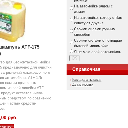
разницы
На автомойке рядом с
домом
На автомойке, которую Вам
советуют друзья
Своими силами ручным
способом
Своими силами с помощью
бытовой минимойки
шампунь ATF-175
Я не мою свой автомобиль
)
во для бесконтактной мойки
5 предназначено для очистки
Справочная
загрязнений лакокрасочного
ия автомобиля. ATF-175
Как сделать заказ
тся самым щелочным
Деталировки
вом из всей линейки ATF,
 продукт остается низко-
ным средством по сравнению
шей частью средств-
ов.
,00 руб.