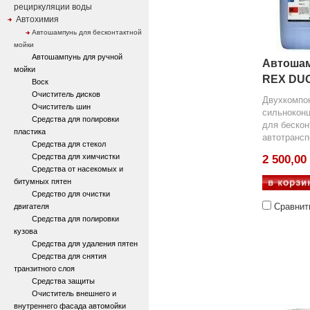
рециркуляции воды
Автохимия
Автошампунь для бесконтактной
мойки
Автошампунь для ручной
Автошам
мойки
REX DUO
Воск
Очиститель дисков
Двухкомпо
Очиститель шин
сильноконц
Средства для полировки
для бескон
пластика
автотрансп
Средства для стекол
Средства для химчистки
2 500,00
Средства от насекомых и
битумных пятен
Средство для очистки
Сравнит
двигателя
Средства для полировки
кузова
Средства для удаления пятен
Средства для снятия
транзитного слоя
Средства защиты
Очиститель внешнего и
внутреннего фасада автомойки