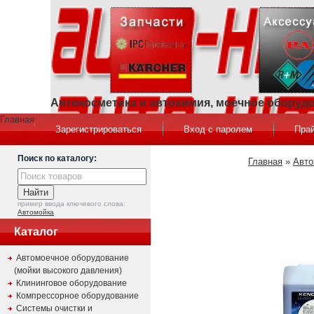
Автокосметика и автохимия, моечное оборуд
Главная
Зарегистрироваться
Вход с паролем
Прай
Поиск по каталогу:
Главная
»
Авто
пример ввода ключевого слова:
Автомойка
Каталог
Автомоечное оборудование
(мойки высокого давления)
Клининговое оборудование
Компрессорное оборудование
Системы очистки и