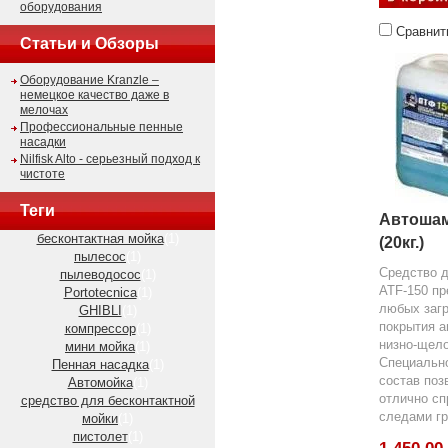
оборудования
Сравнит
Статьи и Обзоры
Оборудование Kranzle –
немецкое качество даже в
мелочах
Профессиональные пенные
насадки
Nilfisk Alto - серьезный подход к
чистоте
Теги
Автошам
бесконтактная мойка
(1)
(20кг.)
пылесос
(1)
Средство д
пылеводосос
(1)
ATF-150 пр
Portotecnica
(1)
любых загр
GHIBLI
(1)
покрытия а
компрессор
(1)
низно-щело
мини мойка
(1)
Специальн
Пенная насадка
(1)
состав по
Автомойка
(1)
отлично сп
средство для бесконтактной
следами гр
мойки
(1)
пистолет
(1)