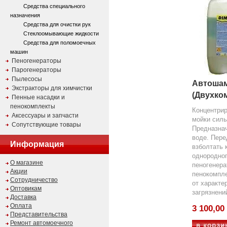
Средства специального
назначения
Средства для очистки рук
Стеклоомывающие жидкости
Средства для поломоечных
машин
Пеногенераторы
Парогенераторы
Пылесосы
Автоша
Экстракторы для химчистки
(Двухко
Пенные насадки и
пенокомплекты
Концентри
Аксессуары и запчасти
мойки силь
Сопутствующие товары
Предназнач
воде. Пере
Информация
взболтать 
однородног
О магазине
пеногенерат
Акции
пенокомпле
Сотрудничество
от характе
Оптовикам
загрязнени
Доставка
Оплата
3 100,00
Представительства
Ремонт автомоечного