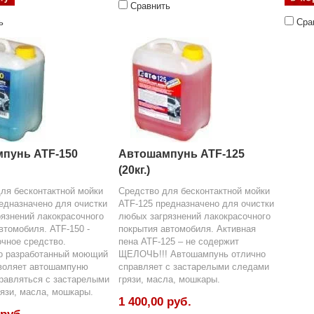
Сравнить
ь
Сра
пунь ATF-150
Автошампунь ATF-125
(20кг.)
ля бесконтактной мойки
Средство для бесконтактной мойки
едназначено для очистки
ATF-125 предназначено для очистки
язнений лакокрасочного
любых загрязнений лакокрасочного
втомобиля. ATF-150 -
покрытия автомобиля. Активная
чное средство.
пена ATF-125 – не содержит
о разработанный моющий
ЩЕЛОЧЬ!!! Автошампунь отлично
зволяет автошампуню
справляет с застарелыми следами
равляться с застарелыми
грязи, масла, мошкары.
язи, масла, мошкары.
1 400,00 руб.