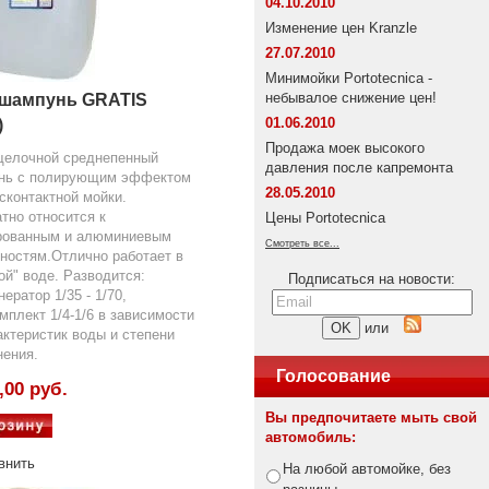
04.10.2010
Изменение цен Kranzle
27.07.2010
Минимойки Portotecnica -
небывалое снижение цен!
шампунь GRATIS
01.06.2010
)
Продажа моек высокого
щелочной среднепенный
давления после капремонта
нь с полирующим эффектом
28.05.2010
сконтактной мойки.
тно относится к
Цены Portotecnica
рованным и алюминиевым
Смотреть все...
ностям.Отлично работает в
ой" воде. Разводится:
Подписаться на новости:
нератор 1/35 - 1/70,
мплект 1/4-1/6 в зависимости
или
актеристик воды и степени
нения.
Голосование
,00 руб.
Вы предпочитаете мыть свой
автомобиль:
внить
На любой автомойке, без