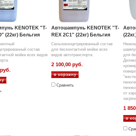
пунь KENOTEK "T-
Автошампунь KENOTEK "T-
Авто
" (22кг) Бельгия
REX 2C1" (22кг) Бельгия
(22кг.
нентный
Сильноконцетрированный состав
Низко
етрированный состав
для бесконтактной мойки всех
шампу
тактной мойки всех видов
видов автотранспорта.
для бе
орта.
Делика
2 100,00 руб.
хроми
 руб.
поверх
"жестк
пеноге
Сравнить
пеноко
ь
от хар
загряз
1 850
Сра