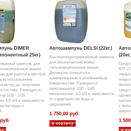
мпунь DIMER
Автошампунь DELSI (22кг.)
Авто
мпонентный 25кг)
(20кг.
Высококонцентрированный шампунь
для бесконтактной мойки
рованный шампунь для
Средст
сильнозагрязненных машин.
нозагрязненных машин.
ATF-17
Деликатно относится к
ен для работы в жесткой
любых 
хромированным и алюминиевым
д использованием
покрыт
поверхностям. Разводится:
канистру до получения
являе
пеногенератор 1/20 - 1/40,
о состава. Разводится:
средст
пенокомплект 1/3-1/5 в зависимости
ор 1/20 - 1/35,
однако
от характеристик воды и
кт 1/2-1/4 в зависимости
щелоч
загрязнения.
ристик воды и
с боль
й.
аналог
1 750,00 руб.
 руб.
1 500