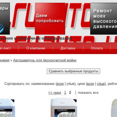
ование и уборочное оборудование
с-лист
О компании
Доставка
Оплата
химия
»
Автошампунь для бесконтактной мойки
Сортировать по: наименованию (
возр
| убыв), цене (
возр
|
убыв
), рейти
<< пред
1
2
| показать все