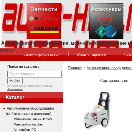
Автокосметика и автохимия, моечное оборудование 
Главная
Зарегистрироваться
Вход с паролем
Прай
Поиск по каталогу:
Главная
»
Автомоечное оборудован
Сортировать по: 
пример ввода ключевого слова:
Автомойка
Каталог
Автомоечное оборудование
(мойки высокого давления)
Минимойки Black&Decker
Минимойки Karcher
Автомойки IPG