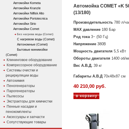
Автомойки Kometa
Автомойка COMET «K 5
Автомойки Kranzle
(13/180)
Автомойки Nilfisk Alto
Автомойки Portotecnica
Производительность
780 л/ча
Автомойки Sirio
Автомойки Comet
MAX давление
180 Бар
Без нагрева воды (Comet)
Род тока
3~ (50 Гц)
C нагревом воды (Comet)
Напряжение
380В
Автономные (Comet)
Бытовые минимойки
Мощность двигателя
5,5 кВт
(Comet)
Обороты двигателя
1400 об/м
Клининговое оборудование
Компрессорное оборудование
Вес А.В.Д.
39 кг
Системы очистки и
рециркуляции воды
Габариты А.В.Д
70х48х87 см
Автохимия
40 210,00 руб.
Пеногенераторы
Парогенераторы
Пылесосы
Экстракторы для химчистки
Пенные насадки и
пенокомплекты
Аксессуары и запчасти
Сопутствующие товары