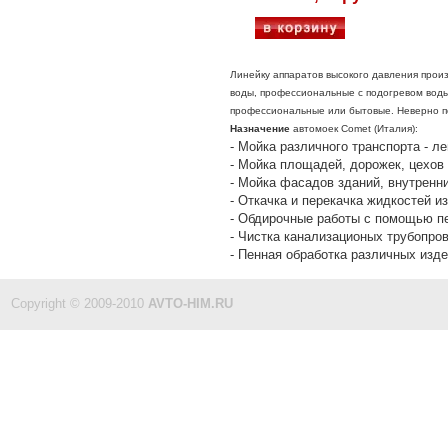
Линейку аппаратов высокого давления прои
воды, профессиональные с подогревом воды
профессиональные или бытовые. Неверно п
Назначение
автомоек Comet (Италия):
- Мойка различного транспорта - 
- Мойка площадей, дорожек, цехов
- Мойка фасадов зданий, внутренни
- Откачка и перекачка жидкостей и
- Обдирочные работы с помощью п
- Чистка канализационых трубопро
- Пенная обработка различных изде
Copyright © 2009-2010
AVTO-HIM.RU