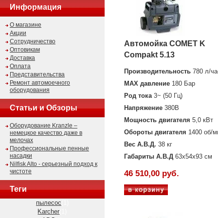
Информация
О магазине
Акции
Сотрудничество
Автомойка COMET K
Оптовикам
Compakt 5.13
Доставка
Оплата
Производительность
780 л/ча
Представительства
Ремонт автомоечного
MAX давление
180 Бар
оборудования
Род тока
3~ (50 Гц)
Статьи и Обзоры
Напряжение
380В
Мощность двигателя
5,0 кВт
Оборудование Kranzle –
Обороты двигателя
1400 об/м
немецкое качество даже в
мелочах
Вес А.В.Д.
38 кг
Профессиональные пенные
насадки
Габариты А.В.Д
63х54х93 см
Nilfisk Alto - серьезный подход к
чистоте
46 510,00 руб.
Теги
пылесос
(1)
Karcher
(1)