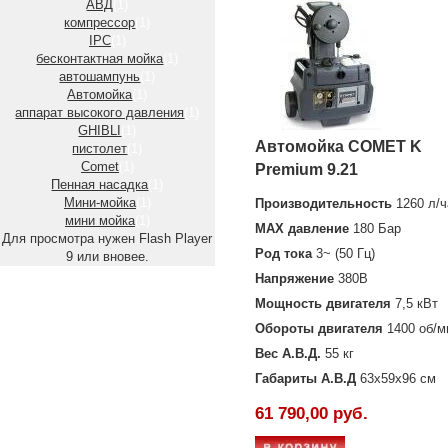
АВД
(1)
компрессор
(1)
IPC
(1)
бесконтактная мойка
(1)
автошампунь
(1)
Автомойка
(1)
аппарат высокого давления
(1)
GHIBLI
(1)
Автомойка COMET K
пистолет
(1)
Comet
(1)
Premium 9.21
Пенная насадка
(1)
Мини-мойка
(1)
Производительность
1260 л/ч
мини мойка
(1)
MAX давление
180 Бар
Для просмотра нужен Flash Player
Род тока
3~ (50 Гц)
9 или вновее.
Напряжение
380В
Мощность двигателя
7,5 кВт
Обороты двигателя
1400 об/м
Вес А.В.Д.
55 кг
Габариты А.В.Д
63х59х96 см
61 790,00 руб.