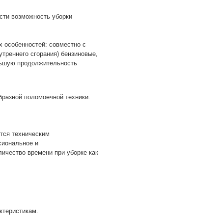
сти возможность уборки
 особенностей: совместно с
треннего сгорания) бензиновые,
льшую продолжительность
бразной поломоечной техники:
ются техническим
сиональное и
ичество времени при уборке как
ктеристикам.