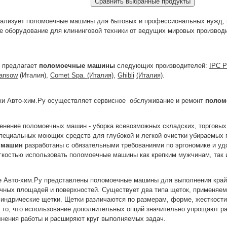
еализует поломоечные машины для бытовых и профессиональных нужд, 
е оборудование для клининговой техники от ведущих мировых произво
 предлагает
поломоечные машины
следующих производителей:
IPC
P
ansow
(Италия),
Comet
Spa
. (Италия)
,
Ghibli
(Италия)
.
и Авто-хим.Ру осуществляет сервисное
обслуживание и ремонт
полом
енение поломоечных машин - уборка всевозможных складских, торговых
пециальных моющих средств для глубокой и легкой очистки убираемых 
 машин
разработаны с обязательными требованиями по эргономике и удо
егкостью использовать поломоечные машины как крепким мужчинам, так
е Авто-хим.Ру представлены поломоечные машины для выполнения крайн
ичных площадей и поверхностей. Существует два типа щеток, применяе
линдрические щетки. Щетки различаются по размерам, форме, жесткост
 то, что использование дополнительных опций значительно упрощают ра
лнения работы и расширяют круг выполняемых задач.