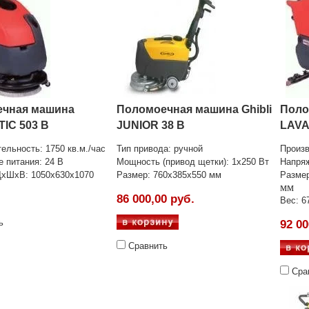
чная машина
Поломоечная машина Ghibli
Поло
IC 503 B
JUNIOR 38 B
LAVA
тельность
: 1750 кв.м./час
Тип привода: ручной
Произ
 питания: 24 В
Мощность (привод щетки): 1х250 Вт
Напряж
ДхШхВ: 1050х630х1070
Размер: 760x385x550 мм
Разме
мм
86 000,00 руб.
Вес
: 6
ь
92 00
Сравнить
Сра