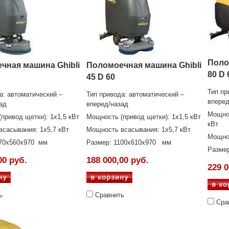
Поло
чная машина Ghibli
Поломоечная машина Ghibli
80 D 
45 D 60
Тип пр
а: автоматический –
Тип привода: автоматический –
вперед
ад
вперед/назад
Мощнос
привод щетки): 1х1,5 кВт
Мощность (привод щетки): 1х1,5 кВт
кВт
сасывания: 1х5,7 кВт
Мощность всасывания: 1х5,7 кВт
Мощнос
70x560x970
мм
Размер: 1100x610x970
мм
Разме
00 руб.
188 000,00 руб.
229 0
ь
Сравнить
Сра