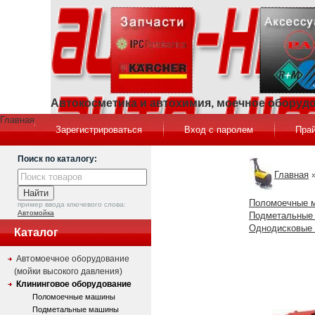
Автокосметика и автохимия, моечное оборуд
Главная
Зарегистрироваться
Вход с паролем
Прай
Поиск по каталогу:
Главная
Поломоечные 
пример ввода ключевого слова:
Автомойка
Подметальные
Однодисковые
Каталог
Автомоечное оборудование
(мойки высокого давления)
Клининговое оборудование
Поломоечные машины
Подметальные машины