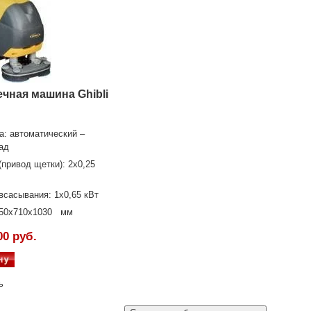
чная машина Ghibli
а: автоматический –
ад
привод щетки): 2х0,25
сасывания: 1х0,65 кВт
250x710x1030 мм
00 руб.
ь