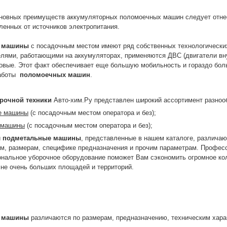
сновных преимуществ аккумуляторных поломоечных машин следует отне
ленных от источников электропитания.
 машины
с посадочным местом имеют ряд собственных технологических
елями, работающими на аккумуляторах, применяются ДВС (двигатели вну
зовые. Этот факт обеспечивает еще большую мобильность и гораздо бо
аботы
поломоечных машин
.
рочной техники
Авто-хим.Ру представлен широкий ассортимент разноо
е машины
(с посадочным местом оператора и без);
 машины
(с посадочным местом оператора и без);
и
подметальные машины
, представленные в нашем каталоге, различа
ам, размерам, специфике предназначения и прочим параметрам. Профес
нальное уборочное оборудование поможет Вам сэкономить огромное кол
 не очень больших площадей и территорий.
 машины
различаются по размерам, предназначению, техническим хара