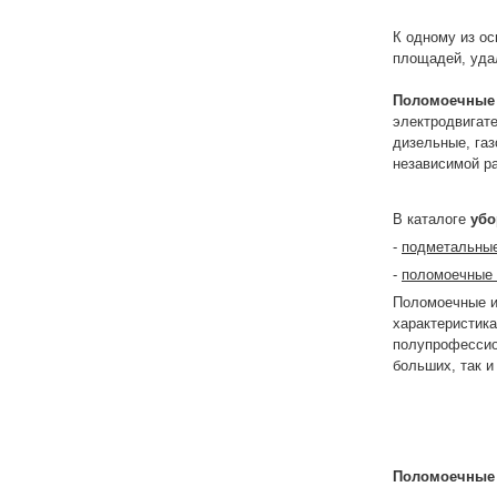
К одному из о
площадей, уда
Поломоечные
электродвигат
дизельные, га
независимой р
В каталоге
убо
-
подметальны
-
поломоечные
Поломоечные 
характеристик
полупрофессио
больших, так и
Поломоечные