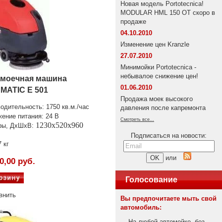
Новая модель Portotecnica!
MODULAR HML 150 OT скоро в
продаже
04.10.2010
Изменение цен Kranzle
27.07.2010
Минимойки Portotecnica -
небывалое снижение цен!
моечная машина
01.06.2010
MATIC E 501
Продажа моек высокого
водительность
: 1750 кв.м./час
давления после капремонта
ение питания: 24 В
Смотреть все...
1230х520х960
ры, ДхШхВ:
Подписаться на новости:
7 кг
или
0,00 руб.
Голосование
внить
Вы предпочитаете мыть свой
автомобиль:
На любой автомойке, без