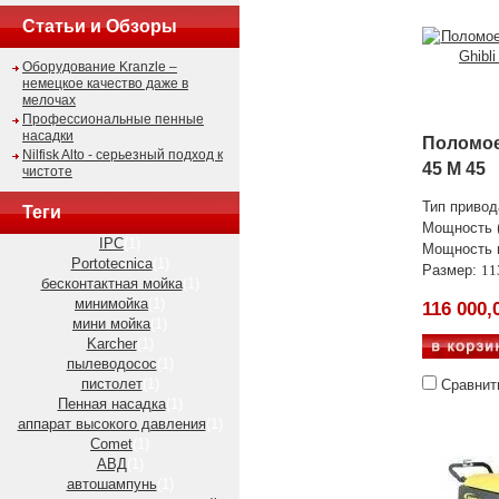
Статьи и Обзоры
Оборудование Kranzle –
немецкое качество даже в
мелочах
Профессиональные пенные
насадки
Поломое
Nilfisk Alto - серьезный подход к
45 M 45
чистоте
Тип привод
Теги
Мощность (
IPC
(1)
Мощность в
Portotecnica
(1)
Размер:
11
бесконтактная мойка
(1)
минимойка
(1)
116 000,
мини мойка
(1)
Karcher
(1)
пылеводосос
(1)
пистолет
(1)
Сравнит
Пенная насадка
(1)
аппарат высокого давления
(1)
Comet
(1)
АВД
(1)
автошампунь
(1)