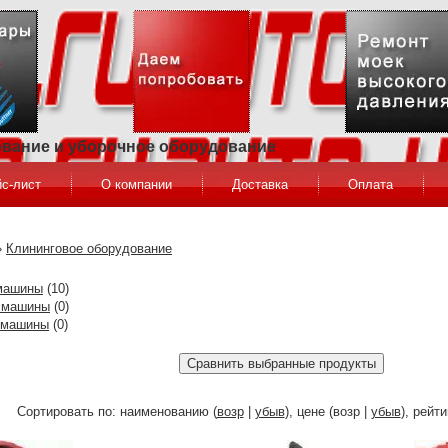
ование и уборочное оборудование
с-лист
О компании
Доставка
Оплата
»
Клининговое оборудование
машины
(10)
 машины
(0)
 машины
(0)
Сортировать по: наименованию (
возр
|
убыв
), цене (возр |
убыв
), рейти