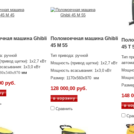
чная машина Ghibli
Поломоечная машина Ghibli
Поло
45 M 55
45 T 
а: ручной
Тип привода: ручной
Тип пр
привод щетки): 1х2,7 кВт
автома
Мощность (привод щетки): 1х2,7 кВт
сасывания: 1х3,0 кВт
Мощнос
Мощность всасывания: 1х3,0 кВт
30x540x970
мм
Мощнос
Размер: 1170x560x970
мм
00 руб.
Размер
128 000,00 руб.
148 0
ь
Сравнить
Сра