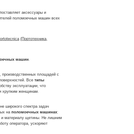
поставляет аксессуары и
дителей поломоечных машин всех
ortotecnica
(Портотехника,
оечных машин
.
, производственных площадей с
поверхностей. Все
типы
бству эксплуатации, что
 и хрупким женщинам.
е широкого спектра задач
мых на
поломоечных машинах
:
и и материалу щетины. Не лишним
боту оператора, ускоряют