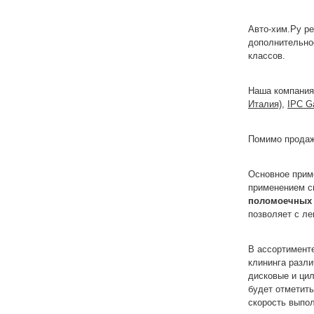
Авто-хим.Ру р
дополнительно
классов.
Наша компания
Италия)
,
IPC
G
Помимо продаж
Основное прим
применением с
поломоечных
позволяет с л
В ассортимент
клининга разл
дисковые и ци
будет отметить
скорость выпо