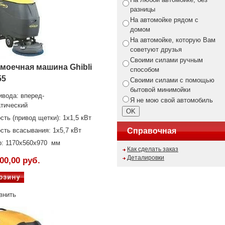
разницы
На автомойке рядом с
домом
На автомойке, которую Вам
советуют друзья
Своими силами ручным
моечная машина Ghibli
способом
55
Своими силами с помощью
бытовой минимойки
ивода: вперед-
Я не мою свой автомобиль
тический
ть (привод щетки): 1х1,5 кВт
ть всасывания: 1х5,7 кВт
Справочная
: 1170x560x970
мм
Как сделать заказ
Деталировки
00,00 руб.
внить