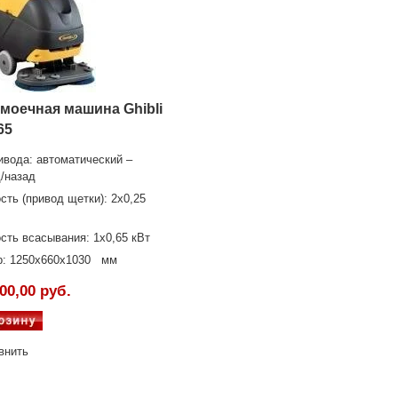
моечная машина Ghibli
65
ивода: автоматический –
/назад
ть (привод щетки): 2х0,25
ть всасывания: 1х0,65 кВт
р: 1250x660x1030 мм
00,00 руб.
внить