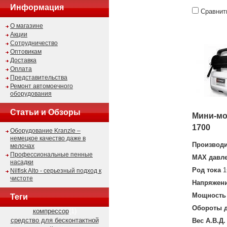
Информация
Сравнит
О магазине
Акции
Сотрудничество
Оптовикам
Доставка
Оплата
Представительства
Ремонт автомоечного
оборудования
Статьи и Обзоры
Мини-мо
1700
Оборудование Kranzle –
немецкое качество даже в
Производи
мелочах
Профессиональные пенные
MAX давл
насадки
Род тока
1
Nilfisk Alto - серьезный подход к
чистоте
Напряжен
Мощность 
Теги
Обороты д
компрессор
(1)
средство для бесконтактной
Вес А.В.Д.