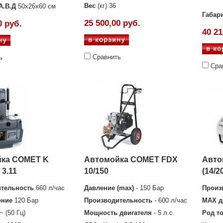
Вес
(кг) 36
А.В.Д
50х26х60 см
Габар
25 500,00 руб.
0 руб.
40 21
Сравнить
ь
Сра
ка COMET K
Автомойка COMET FDX
Авто
3.11
10/150
(14/2
тельность
660 л/час
Давление (max)
- 150 Бар
Произ
ение
120 Бар
Производительность
- 600 л/час
MAX д
~ (50 Гц)
Мощность двигателя
- 5 л.с.
Род т