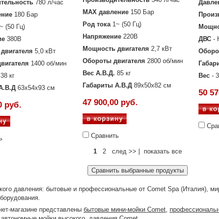
тельность
780 л/час
Давле
MAX давление
150 Бар
ение
180 Бар
Произ
Род тока
1~ (50 Гц)
~ (50 Гц)
Мощно
Напряжение
220В
ие
380В
ДВС
-
Мощность двигателя
2,7 кВт
двигателя
5,0 кВт
Оборо
Обороты двигателя
2800 об/мин
вигателя
1400 об/мин
Габар
Вес А.В.Д.
85 кг
38 кг
Вес
- 
Габариты А.В.Д
89х50х82 см
А.В.Д
63х54х93 см
50 57
47 900,00 руб.
0 руб.
Сра
Сравнить
ь
1
2 след >> | показать все
кого давления: бытовые и профессиональные от Comet Spa (Италия), ми
оборудования.
нет-магазине представлены
бытовые мини-мойки Comet
,
профессиональн
е
автономные мойки высокого давления Comet
.