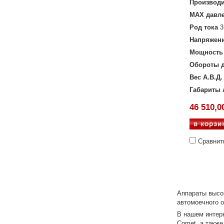
Производи
MAX давл
Род тока
3
Напряжен
Мощность 
Обороты д
Вес А.В.Д.
Габариты 
46 510,0
Сравнит
Аппараты высо
автомоечного 
В нашем интер
Comet
, а такж