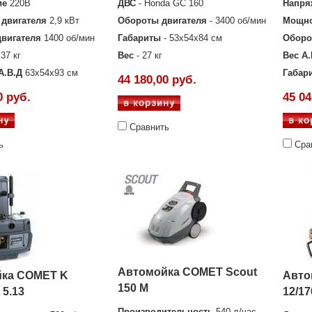
ие
220В
ДВС
- Honda GC 160
Напря
двигателя
2,9 кВт
Обороты двигателя
- 3400 об/мин
Мощно
вигателя
1400 об/мин
Габариты
- 53х54х84 см
Оборо
37 кг
Вес
- 27 кг
Вес А.
А.В.Д
63х54х93 см
Габар
44 180,00 руб.
0 руб.
45 04
Сравнить
ь
Сра
Автомойка COMET Scout
ка COMET K
Авто
150 M
 5.13
12/17
Производительность
540 л/час