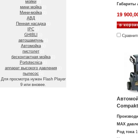
мойки
(1)
Габариты 
мини мойка
(1)
Мини-мойка
(1)
19 900,0
АВД
(1)
Пенная насадка
(1)
IPC
(1)
GHIBLI
(1)
Сравнит
автошампунь
(1)
Автомойка
(1)
пистолет
(1)
бесконтактная мойка
(1)
Portotecnica
(1)
аппарат высокого давления
(1)
пылесос
(1)
Для просмотра нужен Flash Player
9 или вновее.
Автомой
Compakt 
Производи
MAX давл
Род тока
1