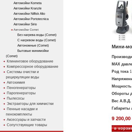
Автомойки Kometa
Автомойки Kranzle
Автомойки Nilfisk Alto
Автомойки Portotecnica
Автомойки Sirio
Автомойки Comet
Без нагрева воды (Comet)
C нагревом воды (Comet)
Автономные (Comet)
Мини-мо
Бытовые минимойки
(Comet)
Производи
Клининговое оборудование
MAX давл
Компрессорное оборудование
Род тока
1
Системы очистки и
рециркуляции воды
Напряжен
Автохимия
Мощность 
Пеногенераторы
Парогенераторы
Обороты д
Пылесосы
Вес А.В.Д.
Экстракторы для химчистки
Габариты 
Пенные насадки и
пенокомплекты
9 200,00
Аксессуары и запчасти
Сопутствующие товары