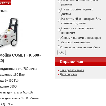
разницы
На автомойке рядом с
внить
домом
На автомойке, которую Вам
советуют друзья
Своими силами ручным
способом
Своими силами с помощью
бытовой минимойки
Я не мою свой автомобиль
мойка COMET «K 500»
80)
Справочная
водительность
780 л/час
Как сделать заказ
Деталировки
авление
180 Бар
ока
3~ (50 Гц)
жение
380В
сть двигателя
5,5 кВт
ты двигателя
1400 об/мин
В.Д.
39 кг