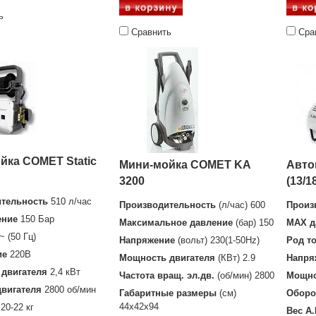
ь
Сравнить
Сра
йка COMET Static
Мини-мойка COMET KA
Авто
3200
(13/1
тельность
510 л/час
Производительность
(л/час) 600
Произ
ение
150 Бар
Максимальное давление
(бар) 150
MAX д
~ (50 Гц)
Напряжение
(вольт) 230(1-50Hz)
Род т
ие
220В
Мощность двигателя
(КВт) 2.9
Напря
двигателя
2,4 кВт
Частота вращ. эл.дв.
(об/мин) 2800
Мощно
вигателя
2800 об/мин
Габаритные размеры
(см)
Оборо
44x42x94
20-22 кг
Вес А.