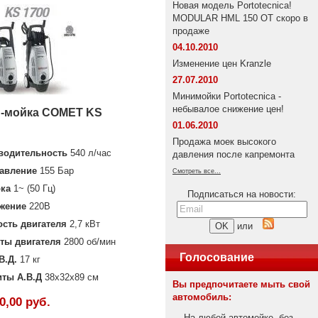
Новая модель Portotecnica!
MODULAR HML 150 OT скоро в
продаже
04.10.2010
Изменение цен Kranzle
27.07.2010
Минимойки Portotecnica -
небывалое снижение цен!
-мойка COMET KS
01.06.2010
Продажа моек высокого
водительность
540 л/час
давления после капремонта
авление
155 Бар
Смотреть все...
ока
1~ (50 Гц)
Подписаться на новости:
жение
220В
сть двигателя
2,7 кВт
или
ты двигателя
2800 об/мин
Голосование
В.Д.
17 кг
иты А.В.Д
38х32х89 см
Вы предпочитаете мыть свой
автомобиль:
0,00 руб.
На любой автомойке, без