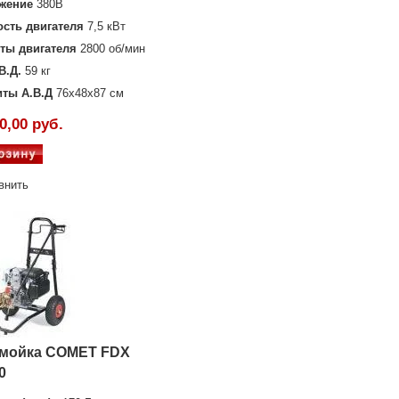
жение
380В
сть двигателя
7,5 кВт
ты двигателя
2800 об/мин
В.Д.
59 кг
иты А.В.Д
76х48х87 см
0,00 руб.
внить
мойка COMET FDX
0