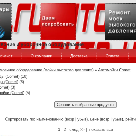
ование и уборочное оборудование
с-лист
О компании
Доставка
Оплата
моечное оборудование (мойки высокого давления)
»
Автомойки Comet
ды (Comet)
(10)
ы (Comet)
(6)
omet)
(3)
ойки (Comet)
(5)
Сортировать по: наименованию (
возр
|
убыв
), цене (возр |
убыв
), рейти
1
2 след >> | показать все