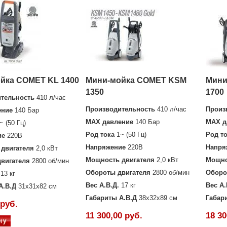
йка COMET KL 1400
Мини-мойка COMET KSM
Мини
1350
1700
тельность
410 л/час
Производительность
410 л/час
Произ
ение
140 Бар
MAX давление
140 Бар
MAX д
~ (50 Гц)
Род тока
1~ (50 Гц)
Род т
ие
220В
Напряжение
220В
Напря
двигателя
2,0 кВт
Мощность двигателя
2,0 кВт
Мощно
вигателя
2800 об/мин
Обороты двигателя
2800 об/мин
Оборо
13 кг
Вес А.В.Д.
17 кг
Вес А.
А.В.Д
31х31х82 см
Габариты А.В.Д
38х32х89 см
Габар
 руб.
11 300,00 руб.
18 30