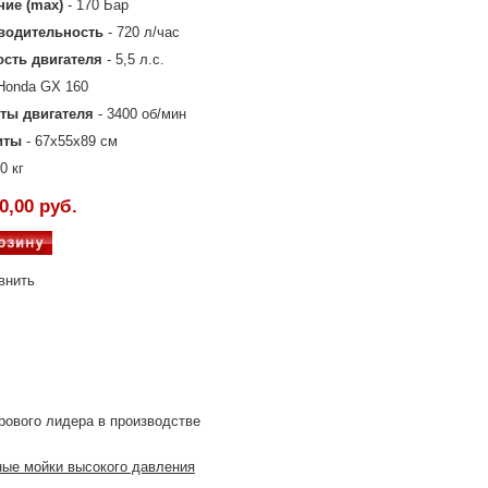
ние (max)
- 170 Бар
водительность
- 720 л/час
сть двигателя
- 5,5 л.с.
 Honda GX 160
ты двигателя
- 3400 об/мин
иты
- 67х55х89 см
30 кг
0,00 руб.
внить
рового лидера в производстве
ые мойки высокого давления