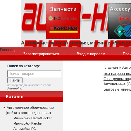
Автокосметика и автохимия, моечное оборуд
Главная
Зарегистрироваться
Вход с паролем
Прай
Поиск по каталогу:
Главная
»
Авто
Без нагрева во
C нагревом вод
Автономные (C
пример ввода ключевого слова:
Автомойка
Бытовые миним
Каталог
Автомоечное оборудование
(мойки высокого давления)
Минимойки Black&Decker
Минимойки Karcher
Автомойки IPG