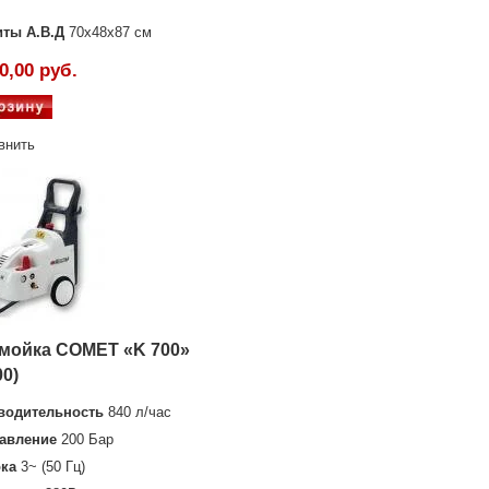
иты А.В.Д
70х48х87 см
0,00 руб.
внить
мойка COMET «K 700»
00)
водительность
840 л/час
авление
200 Бар
ока
3~ (50 Гц)