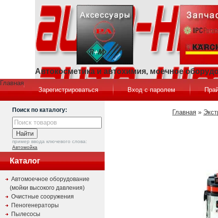
Автокосметика и автохимия, моечное оборуд
Главная
Зарегистрироваться
Вход с паролем
Прай
Поиск по каталогу:
Главная
»
Экст
пример ввода ключевого слова:
Автомойка
Каталог
Автомоечное оборудование
(мойки высокого давления)
Очистные сооружения
Пеногенераторы
Пылесосы