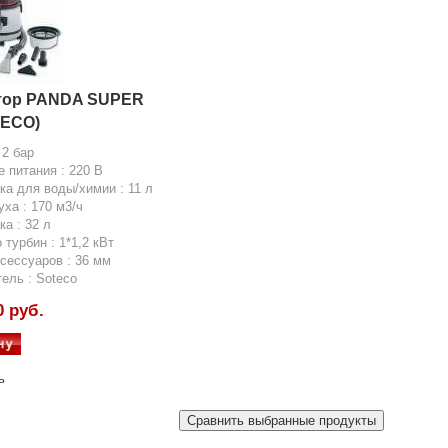
тор PANDA SUPER
TECO)
 2 бар
 питания : 220 В
ка для воды/химии : 11 л
уха : 170 м3/ч
ка : 32 л
 турбин : 1*1,2 кВт
сессуаров : 36 мм
ель : Soteco
0 руб.
ь