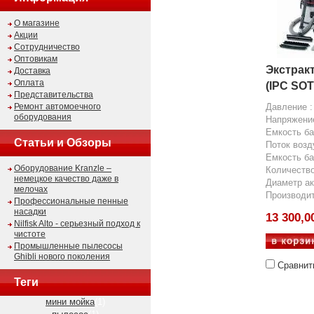
О магазине
Акции
Сотрудничество
Оптовикам
Экстрак
Доставка
Оплата
(IPC SO
Представительства
Ремонт автомоечного
Давление :
оборудования
Напряжение
Емкость ба
Статьи и Обзоры
Поток возд
Емкость ба
Оборудование Kranzle –
Количество
немецкое качество даже в
Диаметр ак
мелочах
Производит
Профессиональные пенные
насадки
13 300,0
Nilfisk Alto - серьезный подход к
чистоте
Промышленные пылесосы
Ghibli нового поколения
Сравнит
Теги
мини мойка
(1)