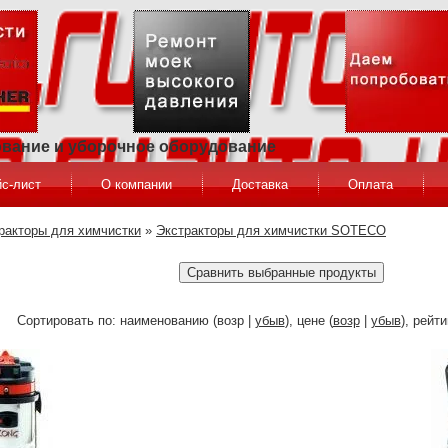
ование и уборочное оборудование
с-лист
О компании
Доставка
Оплата
ракторы для химчистки
»
Экстракторы для химчистки SOTECO
Сортировать по: наименованию (возр |
убыв
), цене (
возр
|
убыв
), рейти