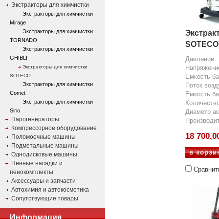
Экстракторы для химчистки
Экстракторы для химчистки
Mirage
Экстракторы для химчистки
Экстрак
TORNADO
SOTECO
Экстракторы для химчистки
GHIBLI
Давление :
Экстракторы для химчистки
Напряжение
SOTECO
Емкость ба
Экстракторы для химчистки
Поток возд
Comet
Емкость ба
Экстракторы для химчистки
Количество
Sirio
Диаметр ак
Парогенераторы
Производит
Компрессорное оборудование
18 700,0
Поломоечные машины
Подметальные машины
Однодисковые машины
Пенные насадки и
Сравнит
пенокомплекты
Аксессуары и запчасти
Автохимия и автокосметика
Сопутствующие товары
Информация