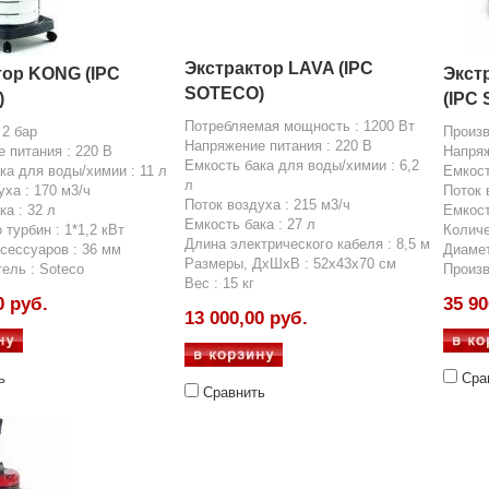
Экстрактор LAVA (IPC
тор KONG (IPC
Экст
SOTECO)
)
(IPC
Потребляемая мощность : 1200 Вт
 2 бар
Произв
Напряжение питания : 220 В
 питания : 220 В
Напряж
Емкость бака для воды/химии : 6,2
ка для воды/химии : 11 л
Емкост
л
уха : 170 м3/ч
Поток 
Поток воздуха : 215 м3/ч
ка : 32 л
Емкост
Емкость бака : 27 л
 турбин : 1*1,2 кВт
Количе
Длина электрического кабеля : 8,5 м
сессуаров : 36 мм
Диамет
Размеры, ДхШхВ : 52х43х70 см
ель : Soteco
Произв
Вес : 15 кг
0 руб.
35 90
13 000,00 руб.
ь
Сра
Сравнить