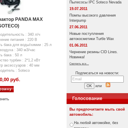
Пылесосы IPC Soteco Nevada
19.07.2011
Помпы высокого давления
рактор PANDA MAX
Interpump
 SOTECO)
27.06.2011
Новые поступления
одительность : 340 л/ч
автокосметики Turtle Wax
ение питания : 220 В
ь бака для воды/химии : 25 л
01.06.2011
воздуха : 340 м3/час
Чернение резины CID Lines.
ь бака : 50 л
Новинка!
ство турбин : 2*1,2 кВт
Смотреть все...
р аксессуаров : 40 мм
одитель : Soteco
Подписаться на новости:
0,00 руб.
или
Голосование
внить
Вы предпочитаете мыть свой
автомобиль:
На любой автомойке, без