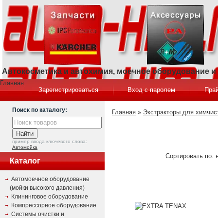
Автокосметика и автохимия, моечное оборудование 
Главная
Зарегистрироваться
Вход с паролем
Прай
Поиск по каталогу:
Главная
»
Экстракторы для химчис
пример ввода ключевого слова:
Автомойка
Сортировать по: 
Каталог
Автомоечное оборудование
(мойки высокого давления)
Клининговое оборудование
Компрессорное оборудование
Системы очистки и