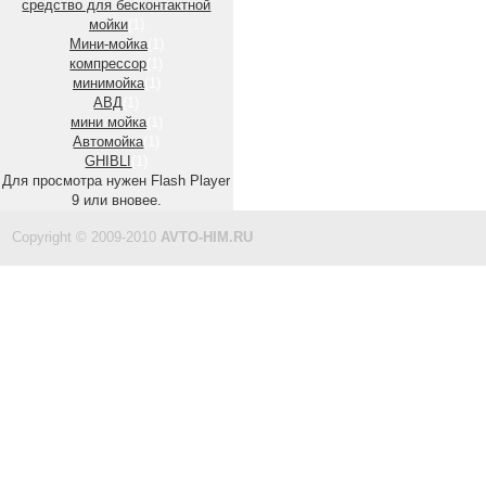
средство для бесконтактной
мойки
(1)
Мини-мойка
(1)
компрессор
(1)
минимойка
(1)
АВД
(1)
мини мойка
(1)
Автомойка
(1)
GHIBLI
(1)
Для просмотра нужен Flash Player
9 или вновее.
Copyright © 2009-2010
AVTO-HIM.RU