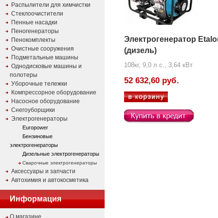
Распылители для химчистки
Стеклоочистители
Пенные насадки
Пеногенераторы
Электрогенератор Etal
Пенокомплекты
Очистные сооружения
(дизель)
Подметальные машины
108кг, 9,0 л.с., 3,64 кВт
Однодисковые машины и
полотеры
52 632,60 руб.
Уборочные тележки
Компрессорное оборудование
Насосное оборудование
Снегоуборщики
Электрогенераторы
Europower
Бензиновые
электрогенераторы
Дизельные электрогенераторы
Сварочные электрогенераторы
Аксессуары и запчасти
Автохимия и автокосметика
Информация
О магазине