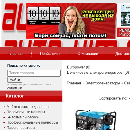
Главная
Прайс-лист
О компании
Доставк
Поиск по каталогу:
Europower
(0)
Бензиновые электрогенераторы
(0)
Главная
»
Электрогенераторы
»
Св
пример ввода ключевого слова:
Автомойка
Каталог
Сортировать по: н
Мойки высокого давленния
Поломоечные машины
Бытовые пылесосы
Профессиональные пылесосы
Парогенераторы