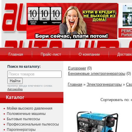
Главная
Прайс-лист
О компании
Доставк
Поиск по каталогу:
Europower
(0)
Бензиновые электрогенераторы
(0)
Главная
»
Электрогенераторы
»
Св
пример ввода ключевого слова:
Автомойка
Каталог
Сортировать по: н
Мойки высокого давленния
Поломоечные машины
Бытовые пылесосы
Профессиональные пылесосы
Парогенераторы