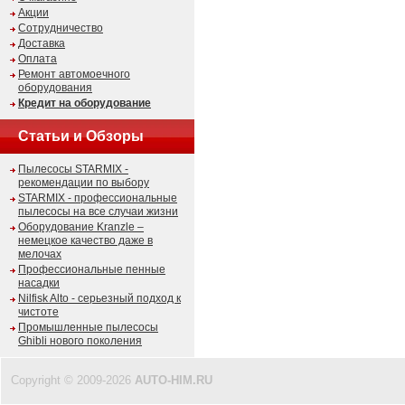
Акции
Сотрудничество
Доставка
Оплата
Ремонт автомоечного
оборудования
Кредит на оборудование
Статьи и Обзоры
Пылесосы STARMIX -
рекомендации по выбору
STARMIX - профессиональные
пылесосы на все случаи жизни
Оборудование Kranzle –
немецкое качество даже в
мелочах
Профессиональные пенные
насадки
Nilfisk Alto - серьезный подход к
чистоте
Промышленные пылесосы
Ghibli нового поколения
Copyright © 2009-2026
AUTO-HIM.RU