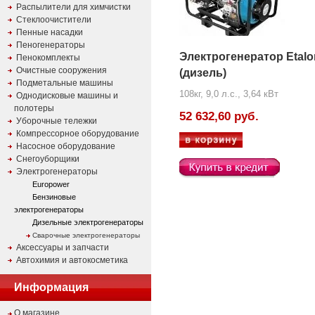
Распылители для химчистки
Стеклоочистители
Пенные насадки
Пеногенераторы
Электрогенератор Etal
Пенокомплекты
Очистные сооружения
(дизель)
Подметальные машины
108кг, 9,0 л.с., 3,64 кВт
Однодисковые машины и
полотеры
52 632,60 руб.
Уборочные тележки
Компрессорное оборудование
Насосное оборудование
Снегоуборщики
Электрогенераторы
Europower
Бензиновые
электрогенераторы
Дизельные электрогенераторы
Сварочные электрогенераторы
Аксессуары и запчасти
Автохимия и автокосметика
Информация
О магазине