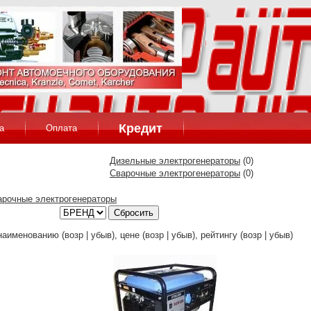
Кредит
а
Оплата
Дизельные электрогенераторы
(0)
Сварочные электрогенераторы
(0)
арочные электрогенераторы
Сбросить
аименованию (возр | убыв), цене (возр | убыв), рейтингу (возр | убыв)