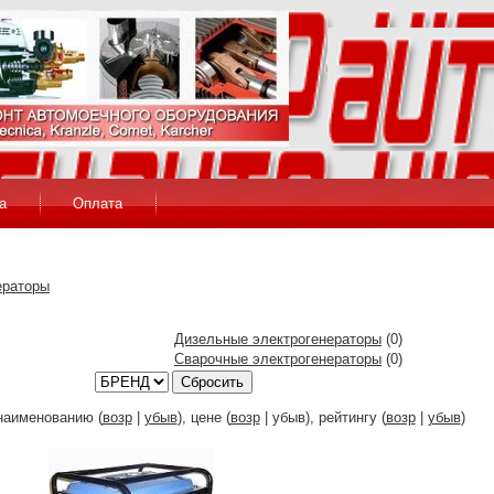
а
Оплата
ераторы
Дизельные электрогенераторы
(0)
Сварочные электрогенераторы
(0)
Сбросить
наименованию (
возр
|
убыв
), цене (
возр
| убыв), рейтингу (
возр
|
убыв
)