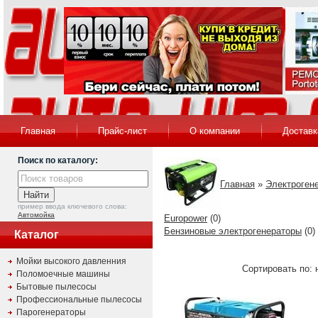
Главная
Прайс-лист
О компании
Доставк
Поиск по каталогу:
Главная
»
Электроген
пример ввода ключевого слова:
Автомойка
Europower
(0)
Бензиновые электрогенераторы
(0)
Каталог
Мойки высокого давленния
Сортировать по: 
Поломоечные машины
Бытовые пылесосы
Профессиональные пылесосы
Парогенераторы