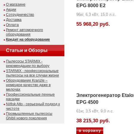
О магазине
EPG 8000 E2
Акции
96кг, 6,3 кВт, 15,0 л.с.
Сотрудничество
Доставка
55 968,20 руб.
Оплата
Ремонт автомоечного
оборудования
Кредит на оборудование
Статьи и Обзоры
Пылесосы STARMIX -
рекомендации по выбору
STARMIX - профессиональные
пылесосы на все случаи жизни
Оборудование Kranzle –
немецкое качество даже в
мелочах
Профессиональные пенные
Электрогенератор Etalo
насадки
EPG 4500
Nilfisk Alto - серьезный подход к
чистоте
61кг, 3,5 кВт, 9,0 л.с.
Промышленные пылесосы
Ghibli нового поколения
38 215,30 руб.