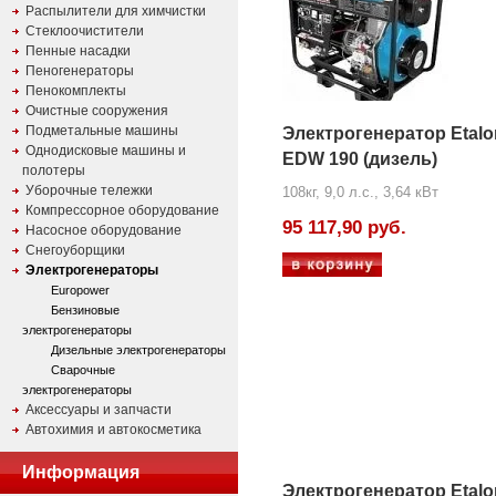
Распылители для химчистки
Стеклоочистители
Пенные насадки
Пеногенераторы
Пенокомплекты
Очистные сооружения
Подметальные машины
Электрогенератор Etalo
Однодисковые машины и
EDW 190 (дизель)
полотеры
Уборочные тележки
108кг, 9,0 л.с., 3,64 кВт
Компрессорное оборудование
95 117,90 руб.
Насосное оборудование
Снегоуборщики
Электрогенераторы
Europower
Бензиновые
электрогенераторы
Дизельные электрогенераторы
Сварочные
электрогенераторы
Аксессуары и запчасти
Автохимия и автокосметика
Информация
Электрогенератор Etalo