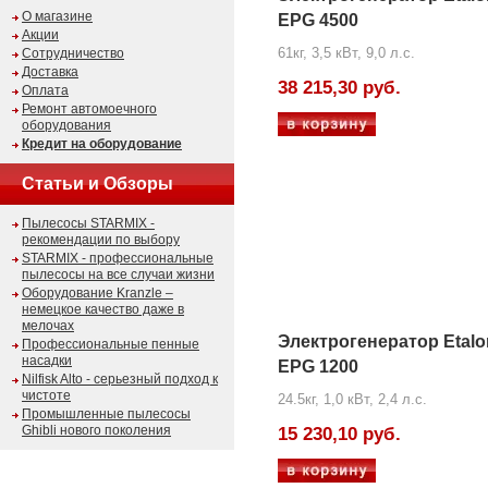
О магазине
EPG 4500
Акции
61кг, 3,5 кВт, 9,0 л.с.
Сотрудничество
Доставка
38 215,30 руб.
Оплата
Ремонт автомоечного
оборудования
Кредит на оборудование
Статьи и Обзоры
Пылесосы STARMIX -
рекомендации по выбору
STARMIX - профессиональные
пылесосы на все случаи жизни
Оборудование Kranzle –
немецкое качество даже в
мелочах
Электрогенератор Etalo
Профессиональные пенные
насадки
EPG 1200
Nilfisk Alto - серьезный подход к
чистоте
24.5кг, 1,0 кВт, 2,4 л.с.
Промышленные пылесосы
Ghibli нового поколения
15 230,10 руб.