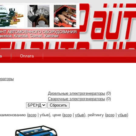
а
Оплата
ераторы
Дизельные электрогенераторы
(0)
Сварочные электрогенераторы
(0)
Сбросить
наименованию (
возр
| убыв), цене (
возр
|
убыв
), рейтингу (
возр
|
убыв
)