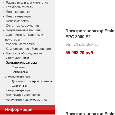
Распылители для химчистки
Стеклоочистители
Пенные насадки
Пеногенераторы
Пенокомплекты
Очистные сооружения
Подметальные машины
Электрогенератор Etalo
Однодисковые машины и
EPG 8000 E2
полотеры
Уборочные тележки
96кг, 6,3 кВт, 15,0 л.с.
Компрессорное оборудование
55 968,20 руб.
Насосное оборудование
Снегоуборщики
Электрогенераторы
Europower
Бензиновые
электрогенераторы
Дизельные электрогенераторы
Сварочные
электрогенераторы
Аксессуары и запчасти
Автохимия и автокосметика
Информация
Электрогенератор Etalo