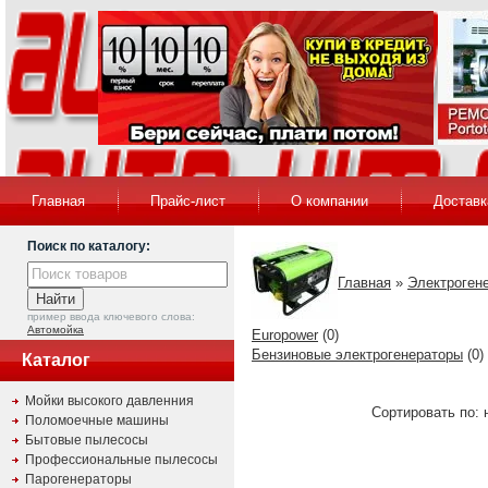
Главная
Прайс-лист
О компании
Доставк
Поиск по каталогу:
Главная
»
Электроген
пример ввода ключевого слова:
Автомойка
Europower
(0)
Бензиновые электрогенераторы
(0)
Каталог
Мойки высокого давленния
Сортировать по: 
Поломоечные машины
Бытовые пылесосы
Профессиональные пылесосы
Парогенераторы