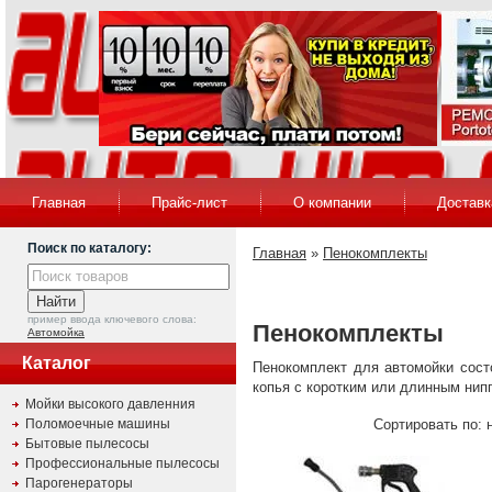
Главная
Прайс-лист
О компании
Доставк
Поиск по каталогу:
Главная
»
Пенокомплекты
пример ввода ключевого слова:
Пенокомплекты
Автомойка
Каталог
Пенокомплект для автомойки сост
копья с коротким или длинным нип
Мойки высокого давленния
Поломоечные машины
Сортировать по: 
Бытовые пылесосы
Профессиональные пылесосы
Парогенераторы