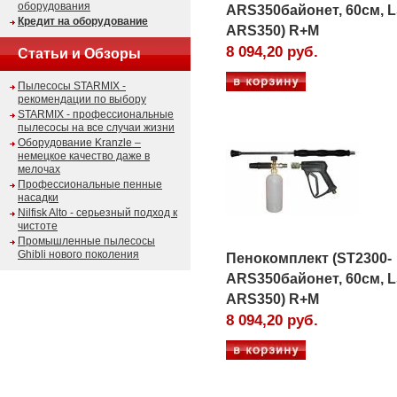
оборудования
ARS350байонет, 60см, L
Кредит на оборудование
ARS350) R+M
8 094,20 руб.
Статьи и Обзоры
Пылесосы STARMIX -
рекомендации по выбору
STARMIX - профессиональные
пылесосы на все случаи жизни
Оборудование Kranzle –
немецкое качество даже в
мелочах
Профессиональные пенные
насадки
Nilfisk Alto - серьезный подход к
чистоте
Промышленные пылесосы
Ghibli нового поколения
Пенокомплект (ST2300-
ARS350байонет, 60см, L
ARS350) R+M
8 094,20 руб.