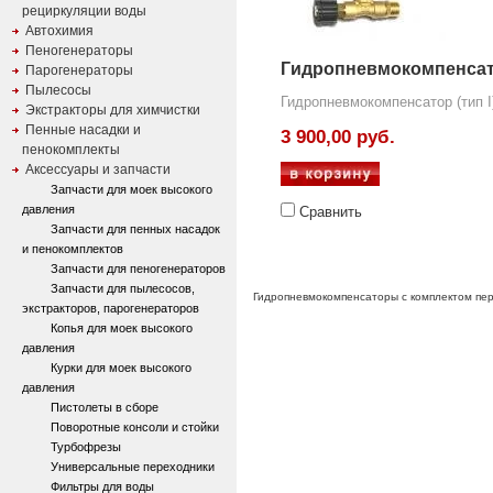
рециркуляции воды
Автохимия
Пеногенераторы
Гидропневмокомпенсато
Парогенераторы
Пылесосы
Гидропневмокомпенсатор (тип I
Экстракторы для химчистки
Пенные насадки и
3 900,00 руб.
пенокомплекты
Аксессуары и запчасти
Запчасти для моек высокого
давления
Сравнить
Запчасти для пенных насадок
и пенокомплектов
Запчасти для пеногенераторов
Запчасти для пылесосов,
Гидропневмокомпенсаторы с комплектом пер
экстракторов, парогенераторов
Копья для моек высокого
давления
Курки для моек высокого
давления
Пистолеты в сборе
Поворотные консоли и стойки
Турбофрезы
Универсальные переходники
Фильтры для воды