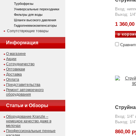
Турбофрезы
Вход: нип
Универсальные переходники
Выход: 1/4
Фильтры для воды
Шланги высокого давления
1 360,00
Гидропневмокомпенсаторы
Сопутствующие товары
Информация
Сравнит
О магазине
Акции
Сотрудничество
Оптовикам
Доставка
Оплата
Представительства
Ремонт автомоечного
оборудования
Статьи и Обзоры
Струйна
Вход: 1/4"
Оборудование Kranzle –
немецкое качество даже в
Выход: 1/4
мелочах
Профессиональные пенные
860,00 р
насадки