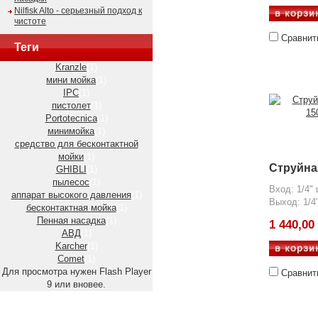
Nilfisk Alto - серьезный подход к
чистоте
Сравнит
Теги
Kranzle
(1)
мини мойка
(1)
IPC
(1)
пистолет
(1)
Portotecnica
(1)
минимойка
(1)
средство для бесконтактной
мойки
(1)
Струйна
GHIBLI
(1)
пылесос
(1)
Вход: 1/4"
аппарат высокого давления
(1)
Выход: 1/4
бесконтактная мойка
(1)
Пенная насадка
(1)
1 440,00
АВД
(1)
Karcher
(1)
Comet
(1)
Для просмотра нужен Flash Player
Сравнит
9 или вновее.