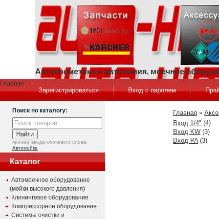
Автокосметика и автохимия, моечное оборуд
Главная
Зарегистрироваться
Вход с паролем
Прай
Поиск по каталогу:
Главная
»
Аксе
Вход 1/4"
(4)
Вход KW
(3)
Вход PA
(3)
пример ввода ключевого слова:
Автомойка
Каталог
Автомоечное оборудование
(мойки высокого давления)
Клининговое оборудование
Компрессорное оборудование
Системы очистки и