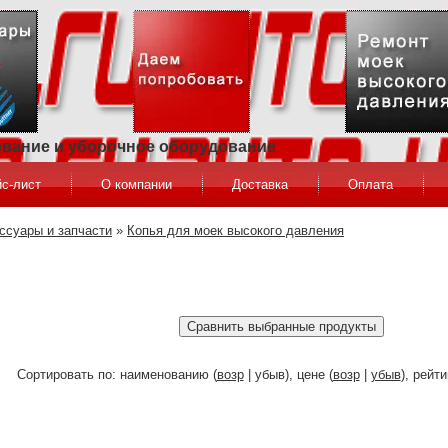
ование и уборочное оборудование
с-лист
О компании
Доставка
Оплата
ссуары и запчасти
»
Копья для моек высокого давления
Сортировать по: наименованию (
возр
| убыв), цене (
возр
|
убыв
), рейти