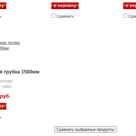
ь
Сравнить
Сра
я трубка 1500мм
 штуцер
" гайка
 руб.
ь