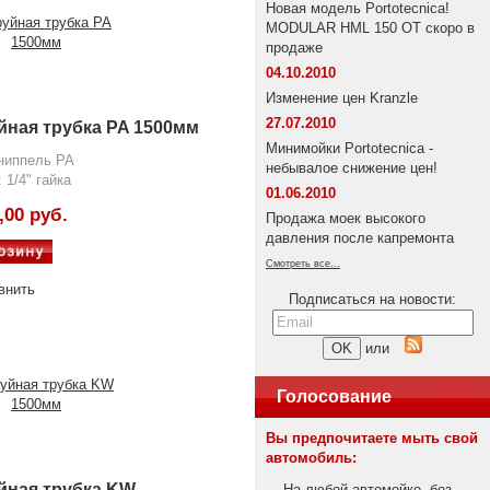
Новая модель Portotecnica!
MODULAR HML 150 OT скоро в
продаже
04.10.2010
Изменение цен Kranzle
27.07.2010
йная трубка PA 1500мм
Минимойки Portotecnica -
ниппель PA
небывалое снижение цен!
 1/4" гайка
01.06.2010
,00 руб.
Продажа моек высокого
давления после капремонта
Смотреть все...
внить
Подписаться на новости:
или
Голосование
Вы предпочитаете мыть свой
автомобиль:
йная трубка KW
На любой автомойке, без