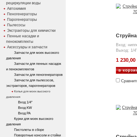
рециркуляции воды
Автохимия
Пеногенераторы
Парогенераторы
Пылесосы
Экстракторы для химчистки
Струйна
Пенные насадки и
пенокомплекты
Вход: нипп
Аксессуары и запчасти
Выход: 1/4
Запчасти для моек высокого
давления
1 230,00
Запчасти для пенных насадок
и пенокомплектов
Запчасти для пеногенераторов
Запчасти для пылесосов,
Сравнит
экстракторов, парогенераторов
Копья для моек высокого
давления
Вход 1/4"
Вход KW
Вход PA
Курки для моек высокого
давления
Пистолеты в сборе
Поворотные консоли и стойки
Струйна