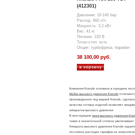
(412301)
Давление: 10-140 бар
Расход: 660 л/ч
Мощность: 3,2 кВт
Вес: 41 кг
Питание: 220 В
Тотал-стоп: есть
Опции: турбофреза, барабан
38 100,00 руб.
Компания Kranzle основана в середине посл
Мойки высокого давления Kranzle
отличаются
произведенное под маркой Kranzle, сделан
качества готовых изделий позволяет пред
аппаратов высокого давления.
В конструкциях
моек высокого давления Kran
также в значительной степени увеличивают
Аппараты высокого давления Kranzle харак
постоянно растущих тарифов на энергопот