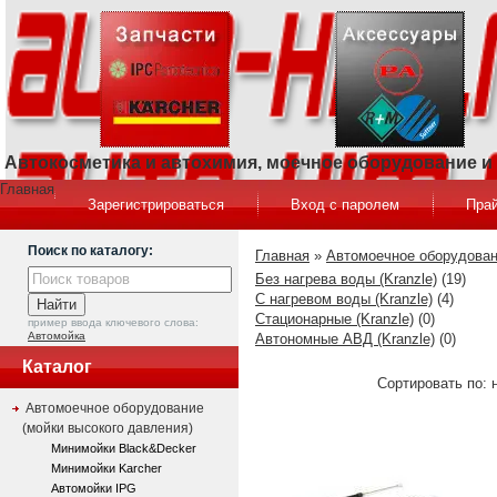
Автокосметика и автохимия, моечное оборудование 
Главная
Зарегистрироваться
Вход с паролем
Прай
Поиск по каталогу:
Главная
»
Автомоечное оборудован
Без нагрева воды (Kranzle)
(19)
С нагревом воды (Kranzle)
(4)
Стационарные (Kranzle)
(0)
пример ввода ключевого слова:
Автомойка
Автономные АВД (Kranzle)
(0)
Каталог
Сортировать по: 
Автомоечное оборудование
(мойки высокого давления)
Минимойки Black&Decker
Минимойки Karcher
Автомойки IPG