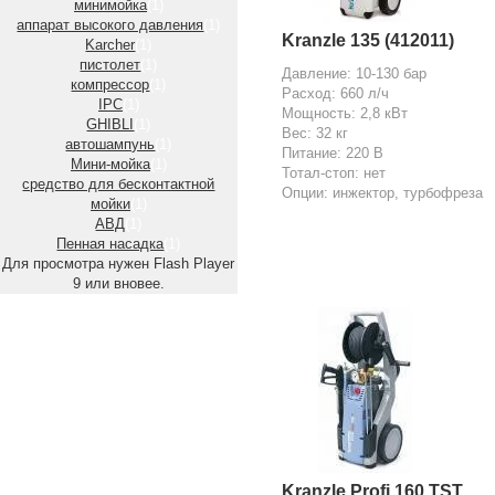
минимойка
(1)
аппарат высокого давления
(1)
Kranzle 135 (412011)
Karcher
(1)
пистолет
(1)
Давление: 10-130 бар
компрессор
(1)
Расход: 660 л/ч
IPC
(1)
Мощность: 2,8 кВт
GHIBLI
(1)
Вес: 32 кг
автошампунь
(1)
Питание: 220 В
Мини-мойка
(1)
Тотал-стоп: нет
средство для бесконтактной
Опции: инжектор, турбофреза
мойки
(1)
АВД
(1)
Пенная насадка
(1)
Для просмотра нужен Flash Player
9 или вновее.
Kranzle Profi 160 TST