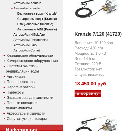
Автомойки Kometa
Автомойки Kranzle
Без нагрева воды (Kranzle)
С нагревом воды (Kranzle)
Стационарные (Kranzle)
Автономные АВД (Kranzle)
Kranzle 7/120 (41720)
Автомойки Nilfisk Alto
Автомойки Portotecnica
Давление: 10-120 бар
Автомойки Sirio
Расход: 420 л/ч
Автомойки Comet
Мощность: 1,6 кВт
Клининговое оборудование
Вес: 18,5 кг
Компрессорное оборудование
Питание: 220 В
Системы очистки и
Тотал-стоп: нет
рециркуляции воды
Опции: инжектор
Автохимия
Пеногенераторы
18 450,00 руб.
Парогенераторы
Пылесосы
Экстракторы для химчистки
Пенные насадки и
пенокомплекты
Аксессуары и запчасти
Сопутствующие товары
Информация