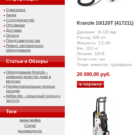
О магазине
Акции
Сотрудничество
Kranzle 10/120T (417211)
Оптовикам
Доставка
Давление: 10-120 бар
Оплата
Расход: 600 л/ч
Представительства
Мощность: 2,5 кВт
Ремонт автомоечного
Вес: 18,5 кг
оборудования
Питание: 220 В
Тотал-стоп: нет
Статьи и Обзоры
Опции: инжектор, турбофреза
Оборудование Kranzle –
20 000,00 руб.
немецкое качество даже в
мелочах
Профессиональные пенные
насадки
Nilfisk Alto - серьезный подход к
чистоте
Теги
мини мойка
(1)
Comet
(1)
пылеводосос
(1)