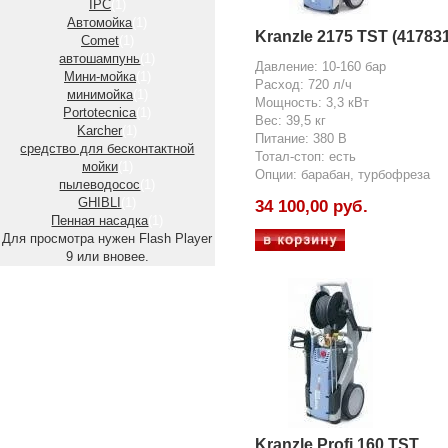
IPC
(1)
Автомойка
(1)
Kranzle 2175 TST (417831
Comet
(1)
автошампунь
(1)
Давление: 10-160 бар
Мини-мойка
(1)
Расход: 720 л/ч
минимойка
(1)
Мощность: 3,3 кВт
Portotecnica
(1)
Вес: 39,5 кг
Karcher
(1)
Питание: 380 В
средство для бесконтактной
Тотал-стоп: есть
мойки
(1)
Опции: барабан, турбофреза
пылеводосос
(1)
GHIBLI
(1)
34 100,00 руб.
Пенная насадка
(1)
Для просмотра нужен Flash Player
9 или вновее.
Kranzle Profi 160 TST