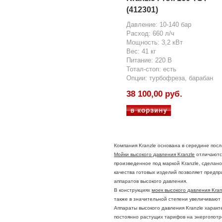
(412301)
Давление: 10-140 бар
Расход: 660 л/ч
Мощность: 3,2 кВт
Вес: 41 кг
Питание: 220 В
Тотал-стоп: есть
Опции: турбофреза, барабан
38 100,00 руб.
Компания Kranzle основана в середине посл
Мойки высокого давления Kranzle
отличаются
произведенное под маркой Kranzle, сделан
качества готовых изделий позволяет пред
аппаратов высокого давления.
В конструкциях
моек высокого давления Kran
также в значительной степени увеличивают
Аппараты высокого давления Kranzle харак
постоянно растущих тарифов на энергопот