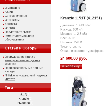
О магазине
Акции
Сотрудничество
Kranzle 1151T (412151)
Оптовикам
Доставка
Давление: 10-130 бар
Оплата
Расход: 600 л/ч
Представительства
Мощность: 2,8 кВт
Ремонт автомоечного
Вес: 26 кг
оборудования
Питание: 220 В
Тотал-стоп: нет
Статьи и Обзоры
Опции: инжектор, турбофреза
Оборудование Kranzle –
24 600,00 руб.
немецкое качество даже в
мелочах
Профессиональные пенные
насадки
Nilfisk Alto - серьезный подход к
чистоте
Теги
АВД
(1)
Kranzle
(1)
пылесос
(1)