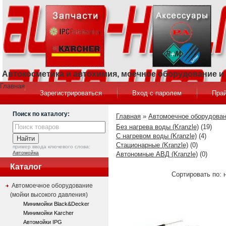
Автокосметика и автохимия, моечное оборудование 
Главная
Зарегистрироваться
Вход с паролем
Прай
Поиск по каталогу:
Главная
»
Автомоечное оборудован
Без нагрева воды (Kranzle)
(19)
С нагревом воды (Kranzle)
(4)
Стационарные (Kranzle)
(0)
пример ввода ключевого слова:
Автомойка
Автономные АВД (Kranzle)
(0)
Каталог
Сортировать по: 
Автомоечное оборудование
(мойки высокого давления)
Минимойки Black&Decker
Минимойки Karcher
Автомойки IPG