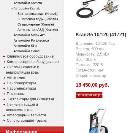
Автомойки Kometa
Автомойки Kranzle
Без нагрева воды (Kranzle)
С нагревом воды (Kranzle)
Стационарные (Kranzle)
Автономные АВД (Kranzle)
Kranzle 10/120 (41721)
Автомойки Nilfisk Alto
Автомойки Portotecnica
Давление: 10-120 бар
Автомойки Sirio
Расход: 600 л/ч
Автомойки Comet
Мощность: 2,5 кВт
Клининговое оборудование
Вес: 18,5 кг
Компрессорное оборудование
Питание: 220 В
Системы очистки и
Тотал-стоп: нет
рециркуляции воды
Опции: инжектор
Автохимия
Пеногенераторы
18 450,00 руб.
Парогенераторы
Пылесосы
Экстракторы для химчистки
Пенные насадки и
пенокомплекты
Аксессуары и запчасти
Сопутствующие товары
Информация