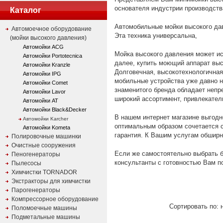
основателя индустрии производств
Каталог
Автомобильные мойки высокого дав
Автомоечное оборудование
Эта техника универсальна,
(мойки высокого давления)
Автомойки ACG
Мойка высокого давления может и
Автомойки Portotecnica
далее, купить моющий аппарат выс
Автомойки Kranzle
Долговечная, высокотехнологичная
Автомойки IPG
мобильные устройства уже давно н
Автомойки Comet
знаменитого бренда обладает непр
Автомойки Lavor
широкий ассортимент, привлекател
Автомойки AT
Автомойки Black&Decker
В нашем интернет магазине выгодн
Автомойки Karcher
оптимальным образом сочетается с
Автомойки Kometa
гарантия. К Вашим услугам обширн
Полировочные машинки
Очистные сооружения
Если же самостоятельно выбрать б
Пеногенераторы
консультанты с готовностью Вам п
Пылесосы
Химчистки TORNADOR
Экстракторы для химчистки
Парогенераторы
Компрессорное оборудование
Сортировать по: 
Поломоечные машины
Подметальные машины