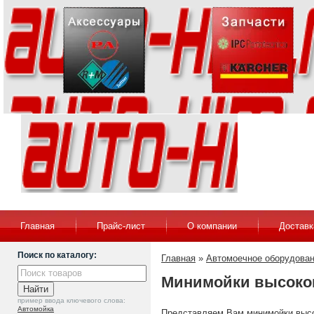
Главная
Прайс-лист
О компании
Доставк
Поиск по каталогу:
Главная
»
Автомоечное оборудован
Минимойки высокого
пример ввода ключевого слова:
Автомойка
Представляем Вам минимойки высок