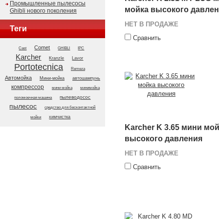
Промышленные пылесосы
мойка высокого давле
Ghibli нового поколения
НЕТ В ПРОДАЖЕ
Теги
Сравнить
Comet
GHIBLI
Cast
IPC
Karcher
Kranzle
Lavor
Portotecnica
Remeza
Автомойка
Мини-мойка
автошампунь
компрессор
мини мойка
минимойка
пылеводосос
поломоечная машина
пылесос
средство для бесконтактной
химчистка
мойки
Karcher K 3.65 мини мо
высокого давления
НЕТ В ПРОДАЖЕ
Сравнить