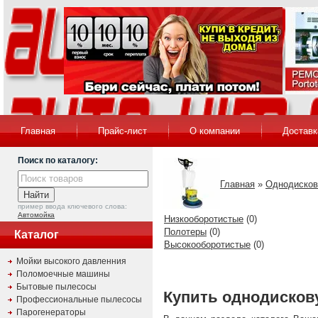
Главная
Прайс-лист
О компании
Доставк
Поиск по каталогу:
Главная
»
Однодисков
пример ввода ключевого слова:
Автомойка
Низкооборотистые
(0)
Полотеры
(0)
Каталог
Высокооборотистые
(0)
Мойки высокого давленния
Поломоечные машины
Бытовые пылесосы
Купить однодисков
Профессиональные пылесосы
Парогенераторы