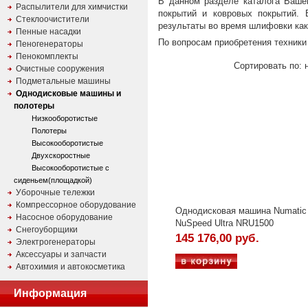
В данном разделе каталога Ваш
Распылители для химчистки
покрытий и ковровых покрытий. 
Стеклоочистители
результаты во время шлифовки как 
Пенные насадки
По вопросам приобретения техник
Пеногенераторы
Пенокомплекты
Сортировать по: 
Очистные сооружения
Подметальные машины
Однодисковые машины и
полотеры
Низкооборотистые
Полотеры
Высокооборотистые
Двухскоростные
Высокооборотистые с
сиденьем(площадкой)
Уборочные тележки
Компрессорное оборудование
Однодисковая машина Numatic
Насосное оборудование
NuSpeed Ultra NRU1500
Снегоуборщики
145 176,00 руб.
Электрогенераторы
Аксессуары и запчасти
Автохимия и автокосметика
Информация