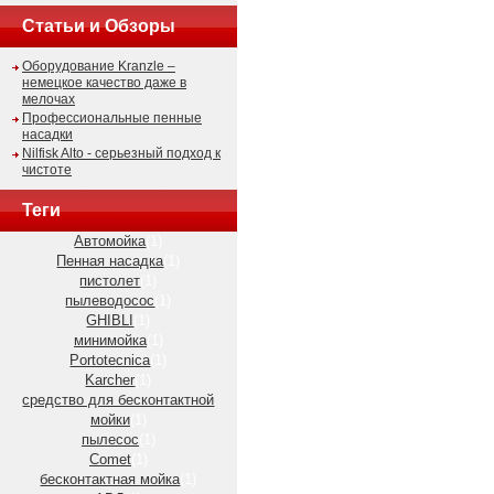
Статьи и Обзоры
Оборудование Kranzle –
немецкое качество даже в
мелочах
Профессиональные пенные
насадки
Nilfisk Alto - серьезный подход к
чистоте
Теги
Автомойка
(1)
Пенная насадка
(1)
пистолет
(1)
пылеводосос
(1)
GHIBLI
(1)
минимойка
(1)
Portotecnica
(1)
Karcher
(1)
средство для бесконтактной
мойки
(1)
пылесос
(1)
Comet
(1)
бесконтактная мойка
(1)