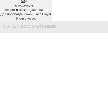
АВД
(1)
автошампунь
(1)
аппарат высокого давления
(1)
Для просмотра нужен Flash Player
9 или вновее.
Copyright © 2009-2010
AVTO-HIM.RU