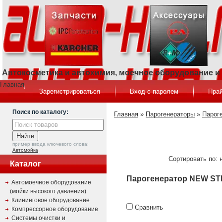
Автокосметика и автохимия, моечное оборудование 
Главная
Зарегистрироваться
Вход с паролем
Прай
Поиск по каталогу:
Главная
»
Парогенераторы
»
Пароге
пример ввода ключевого слова:
Автомойка
Сортировать по: 
Каталог
Парогенератор NEW S
Автомоечное оборудование
(мойки высокого давления)
Клининговое оборудование
Сравнить
Компрессорное оборудование
Системы очистки и