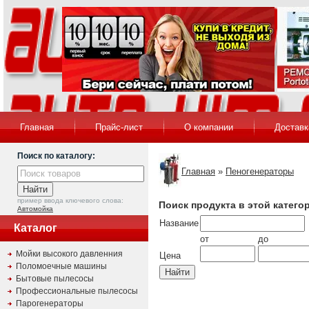
Главная
Прайс-лист
О компании
Доставк
Поиск по каталогу:
Главная
»
Пеногенераторы
пример ввода ключевого слова:
Поиск продукта в этой катего
Автомойка
Название
Каталог
от
до
Мойки высокого давленния
Цена
Поломоечные машины
Бытовые пылесосы
Профессиональные пылесосы
Парогенераторы