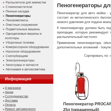
Распылители для химчистки
Пеногенераторы дл
Стеклоочистители
Пенные насадки
Пеногенератор для авто мойки - 
Пеногенераторы
состоит из металлического балло
Пенокомплекты
низкого давления для подачи моющ
Очистные сооружения
К пеногенератору должен быть по
Подметальные машины
пропорции, которую рекомендует
Однодисковые машины и
распылительный пистолет.
полотеры
Уборочные тележки
Применение пеногенератора, обы
Компрессорное оборудование
дополнительных вложений - покуп
Насосное оборудование
Сортировать по: 
Снегоуборщики
Электрогенераторы
Аксессуары и запчасти
Автохимия и автокосметика
Информация
О магазине
Акции
Сотрудничество
Доставка
Пеногенератор PROCAR
Оплата
Ремонт автомоечного
25л (окрашенный)