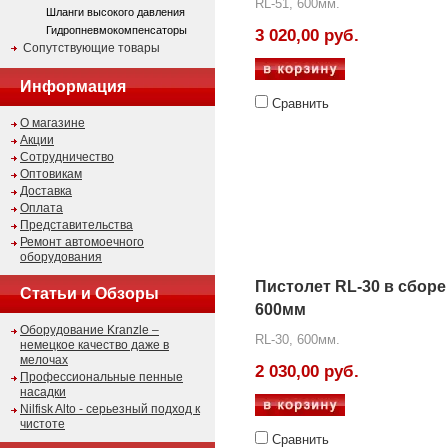
RL-51, 600мм.
Шланги высокого давления
Гидропневмокомпенсаторы
3 020,00 руб.
Сопутствующие товары
Информация
Сравнить
О магазине
Акции
Сотрудничество
Оптовикам
Доставка
Оплата
Представительства
Ремонт автомоечного
оборудования
Пистолет RL-30 в сборе
Статьи и Обзоры
600мм
Оборудование Kranzle –
RL-30, 600мм.
немецкое качество даже в
мелочах
2 030,00 руб.
Профессиональные пенные
насадки
Nilfisk Alto - серьезный подход к
чистоте
Сравнить