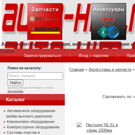
Автокосметика и автохимия, моечное оборудование 
Главная
Зарегистрироваться
Вход с паролем
Прай
Поиск по каталогу:
Главная
»
Аксессуары и запчасти
пример ввода ключевого слова:
Автомойка
Сортировать по: 
Каталог
Автомоечное оборудование
(мойки высокого давления)
Клининговое оборудование
Компрессорное оборудование
Системы очистки и