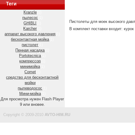
Теги
Kranzle
(1)
пылесос
(1)
Пистолеты для моек высокого давл
GHIBLI
(1)
Karcher
(1)
В комплект поставки входит: курок
аппарат высокого давления
(1)
бесконтактная мойка
(1)
пистолет
(1)
Пенная насадка
(1)
Portotecnica
(1)
компрессор
(1)
минимойка
(1)
Comet
(1)
средство для бесконтактной
мойки
(1)
пылеводосос
(1)
Мини-мойка
(1)
Для просмотра нужен Flash Player
9 или вновее.
Copyright © 2009-2010
AVTO-HIM.RU