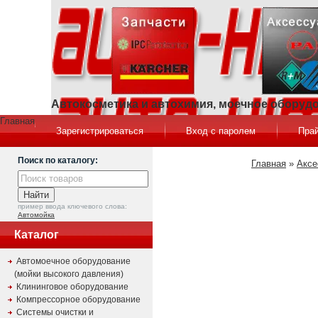
Автокосметика и автохимия, моечное оборуд
Главная
Зарегистрироваться
Вход с паролем
Прай
Поиск по каталогу:
Главная
»
Аксе
пример ввода ключевого слова:
Автомойка
Каталог
Автомоечное оборудование
(мойки высокого давления)
Клининговое оборудование
Компрессорное оборудование
Системы очистки и