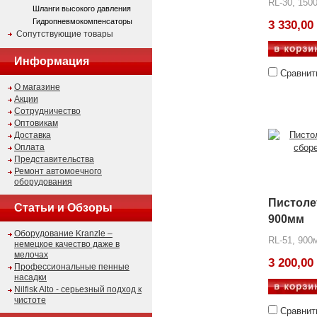
RL-30, 150
Шланги высокого давления
Гидропневмокомпенсаторы
3 330,00
Сопутствующие товары
Информация
Сравнит
О магазине
Акции
Сотрудничество
Оптовикам
Доставка
Оплата
Представительства
Ремонт автомоечного
оборудования
Пистоле
Статьи и Обзоры
900мм
Оборудование Kranzle –
RL-51, 900
немецкое качество даже в
мелочах
3 200,00
Профессиональные пенные
насадки
Nilfisk Alto - серьезный подход к
чистоте
Сравнит