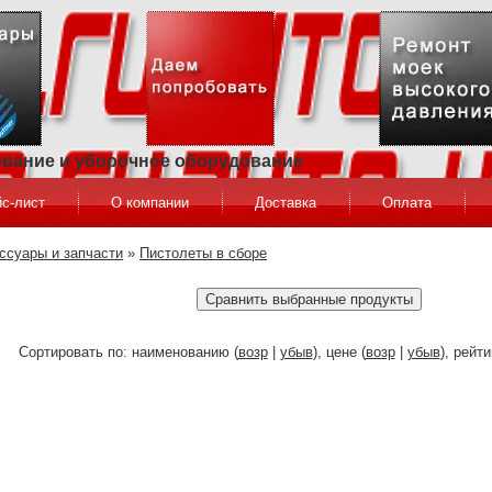
ование и уборочное оборудование
с-лист
О компании
Доставка
Оплата
ссуары и запчасти
»
Пистолеты в сборе
Сортировать по: наименованию (
возр
|
убыв
), цене (
возр
|
убыв
), рейти