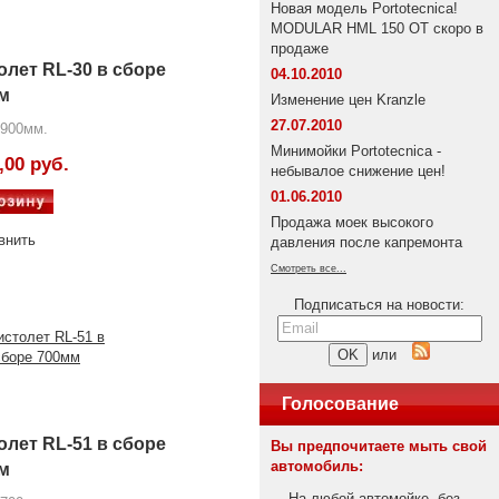
Новая модель Portotecnica!
MODULAR HML 150 OT скоро в
продаже
олет RL-30 в сборе
04.10.2010
м
Изменение цен Kranzle
27.07.2010
 900мм.
Минимойки Portotecnica -
,00 руб.
небывалое снижение цен!
01.06.2010
Продажа моек высокого
внить
давления после капремонта
Смотреть все...
Подписаться на новости:
или
Голосование
олет RL-51 в сборе
Вы предпочитаете мыть свой
автомобиль:
м
На любой автомойке, без