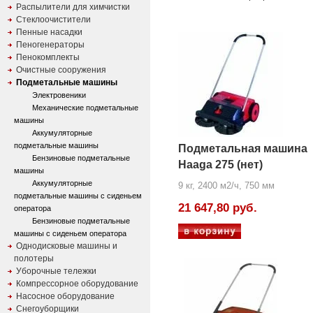
Распылители для химчистки
Стеклоочистители
Пенные насадки
Пеногенераторы
Пенокомплекты
Очистные сооружения
Подметальные машины
Электровеники
Механические подметальные
машины
Аккумуляторные
подметальные машины
Подметальная машина
Бензиновые подметальные
Haaga 275 (нет)
машины
Аккумуляторные
9 кг, 2400 м2/ч, 750 мм
подметальные машины с сиденьем
21 647,80 руб.
оператора
Бензиновые подметальные
машины с сиденьем оператора
Однодисковые машины и
полотеры
Уборочные тележки
Компрессорное оборудование
Насосное оборудование
Снегоуборщики