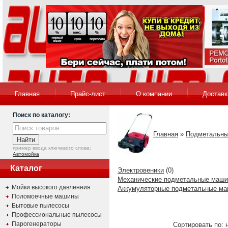
Главная
Прайс-лист
О компании
Доставк
Поиск по каталогу:
Главная
»
Подметальн
пример ввода ключевого слова:
Автомойка
Каталог
Электровеники
(0)
Механические подметальные маш
Мойки высокого давленния
Аккумуляторные подметальные м
Поломоечные машины
Бытовые пылесосы
Профессиональные пылесосы
Парогенераторы
Сортировать по: 