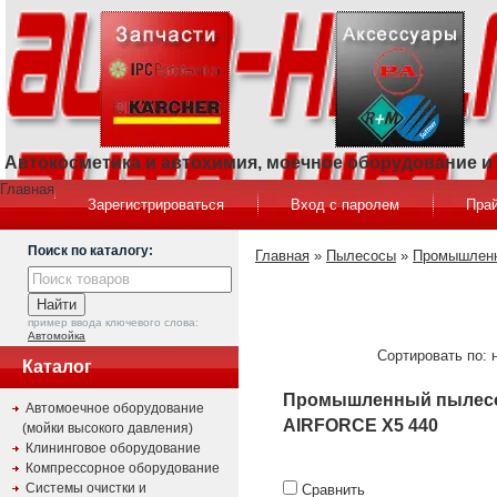
Автокосметика и автохимия, моечное оборудование 
Главная
Зарегистрироваться
Вход с паролем
Прай
Поиск по каталогу:
Главная
»
Пылесосы
»
Промышленн
пример ввода ключевого слова:
Автомойка
Сортировать по: 
Каталог
Промышленный пылес
Автомоечное оборудование
AIRFORCE X5 440
(мойки высокого давления)
Клининговое оборудование
Компрессорное оборудование
Системы очистки и
Сравнить