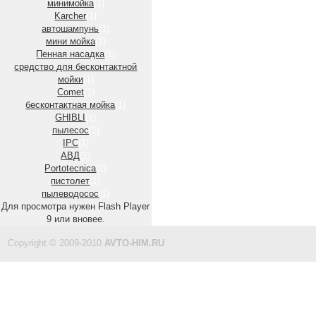
минимойка
(1)
Karcher
(1)
автошампунь
(1)
мини мойка
(1)
Пенная насадка
(1)
средство для бесконтактной
мойки
(1)
Comet
(1)
бесконтактная мойка
(1)
GHIBLI
(1)
пылесос
(1)
IPC
(1)
АВД
(1)
Portotecnica
(1)
пистолет
(1)
пылеводосос
(1)
Для просмотра нужен Flash Player
9 или вновее.
Copyright © 2009-2010
AVTO-HIM.RU