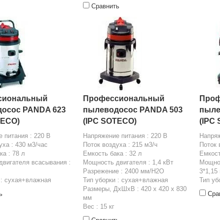
Сравнить
сиональный
Профессиональный
Проф
осос PANDA 623
пылеводосос PANDA 503
пыле
TECO)
(IPC SOTECO)
(IPC
 питания : 220 В
Напряжение питания : 220 В
Напряж
уха : 430 м3/час
Поток воздуха : 215 м3/ч
Поток 
ка : 78 л
Емкость бака : 32 л
Емкост
вигателя всасывания :
Мощность двигателя : 1,4 кВт
Мощнос
Разрежение : 2400 мм/H2O
3*1,15
 : сухая+влажная
Тип уборки : сухая+влажная
Тип уб
Размеры, ДхШхВ : 420 х 420 х 830
ь
Сра
мм
Вес : 15 кг