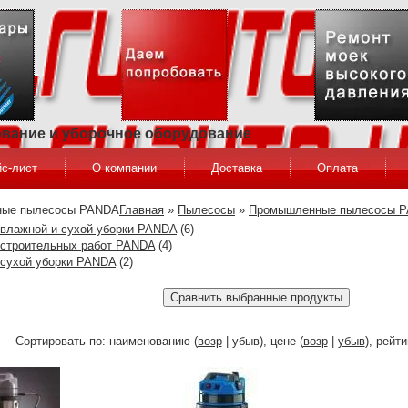
ование и уборочное оборудование
с-лист
О компании
Доставка
Оплата
Главная
»
Пылесосы
»
Промышленные пылесосы 
влажной и сухой уборки PANDA
(6)
строительных работ PANDA
(4)
сухой уборки PANDA
(2)
Сортировать по: наименованию (
возр
| убыв), цене (
возр
|
убыв
), рейти