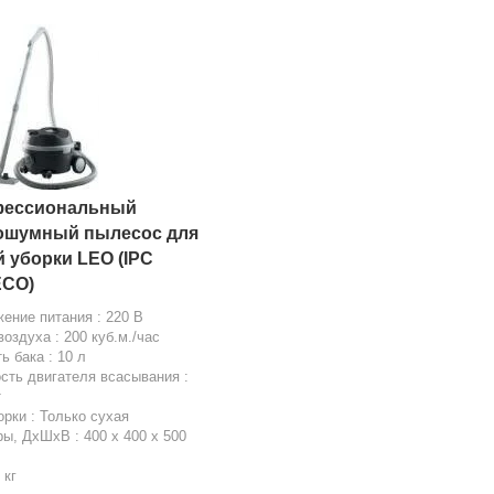
ессиональный
ошумный пылесос для
й уборки LEO (IPC
CO)
ение питания : 220 В
воздуха : 200 куб.м./час
ь бака : 10 л
ть двигателя всасывания :
т
орки : Только сухая
ы, ДхШхВ : 400 х 400 х 500
 кг