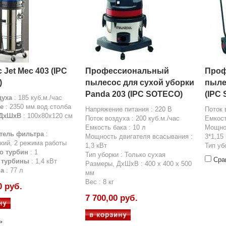
Jet Mec 403 (IPC
Профессиональный
Проф
)
пылесос для сухой уборки
пыле
Panda 203 (IPC SOTECO)
(IPC
духа
: 185 куб.м./час
е
: 2350 мм.вод.столба
Напряжение питания : 220 В
Поток 
 ДхШхВ
: 100x80x120 см
Поток воздуха : 200 куб.м./час
Емкост
Емкость бака : 10 л
Мощнос
тель фильтра
:
Мощность двигателя всасывания :
3*1,15
кий, 2 режима работы
1,3 кВт
Тип уб
о турбин
: 1
Тип уборки : Только сухая
Сра
 турбины
: 1,4 кВт
Размеры, ДхШхВ : 400 х 400 х 500
ка
: 77 л
мм
Вес : 8 кг
0 руб.
7 700,00 руб.
ь