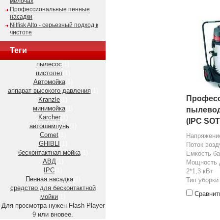
мелочах
Профессиональные пенные
насадки
Nilfisk Alto - серьезный подход к
чистоте
Теги
пылесос
(1)
пистолет
(1)
Автомойка
(1)
аппарат высокого давления
(1)
Профес
Kranzle
(1)
минимойка
(1)
пылевод
Karcher
(1)
(IPC SO
автошампунь
(1)
Comet
(1)
Напряжение
GHIBLI
(1)
Поток возд
бесконтактная мойка
(1)
Емкость ба
АВД
(1)
Мощность д
IPC
(1)
2*1,3 кВт
Пенная насадка
(1)
Тип уборки
средство для бесконтактной
Сравнит
мойки
(1)
Для просмотра нужен Flash Player
9 или вновее.