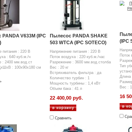
Пыле
 PANDA V633M (IPC
Пылесос PANDA SHAKE
(IPC
)
503 WTCA (IPC SOTECO)
Напряж
 питания : 220 В
Напряжение питания : 220 В
Поток 
ха : 640 куб.м./ч
Поток воздуха : 220 куб.м./час
Разреж
 : 2400 мм.вод.ст
Разрежение : 3600 мм.вод.столба
Тип уб
ДхШхВ : 100x90x180 см
Вес : 20 кг
устано
Встряхиватель фильтра : да
Длина 
Количество турбин : 1
ь
Размер
Мощность турбины : 1,4 кВт
Вес : 1
Объем бака : 41 л
16 50
22 400,00 руб.
Сра
Сравнить