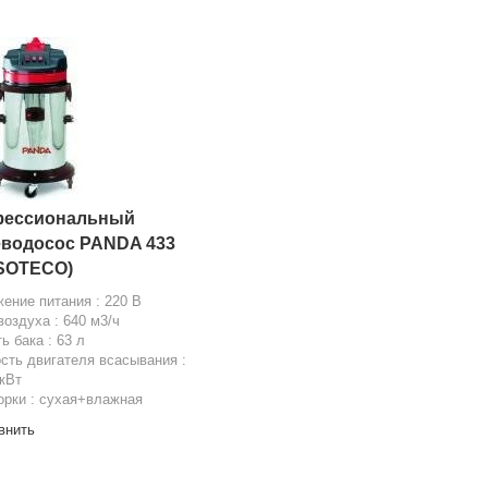
ессиональный
водосос PANDA 433
 SOTECO)
ение питания : 220 В
воздуха : 640 м3/ч
ь бака : 63 л
ть двигателя всасывания :
 кВт
орки : сухая+влажная
внить