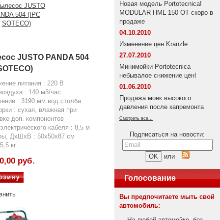
Новая модель Portotecnica!
MODULAR HML 150 OT скоро в
продаже
04.10.2010
Изменение цен Kranzle
27.07.2010
сос JUSTO PANDA 504
Минимойки Portotecnica -
 SOTECO)
небывалое снижение цен!
ение питания : 220 В
01.06.2010
воздуха : 140 м3/час
Продажа моек высокого
ение : 3190 мм.вод.столба
давления после капремонта
орки : сухая, влажная при
вке доп. компонентов
Смотреть все...
электрического кабеля : 8,5 м
Подписаться на новости:
ы, ДхШхВ : 50х50х87 см
5,5 кг
или
0,00 руб.
Голосование
внить
Вы предпочитаете мыть свой
автомобиль:
На любой автомойке, без