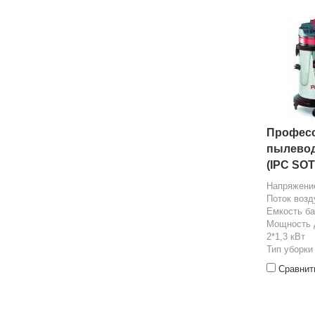
Профес
пылевод
(IPC SO
Напряжение
Поток возд
Емкость ба
Мощность д
2*1,3 кВт
Тип уборки
Сравнит