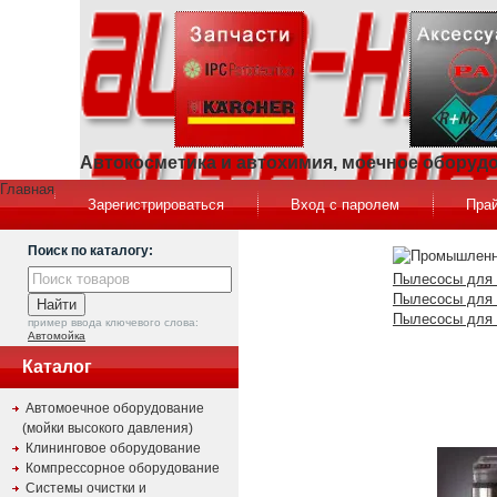
Автокосметика и автохимия, моечное оборуд
Главная
Зарегистрироваться
Вход с паролем
Прай
Поиск по каталогу:
Пылесосы для 
Пылесосы для 
Пылесосы для 
пример ввода ключевого слова:
Автомойка
Каталог
Автомоечное оборудование
(мойки высокого давления)
Клининговое оборудование
Компрессорное оборудование
Системы очистки и