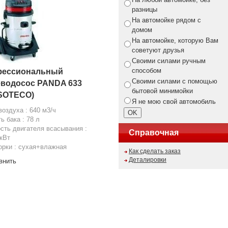
разницы
На автомойке рядом с
домом
На автомойке, которую Вам
советуют друзья
Своими силами ручным
способом
ессиональный
Своими силами с помощью
водосос PANDA 633
бытовой минимойки
 SOTECO)
Я не мою свой автомобиль
воздуха : 640 м3/ч
ь бака : 78 л
ть двигателя всасывания :
Справочная
 кВт
орки : сухая+влажная
Как сделать заказ
Деталировки
внить