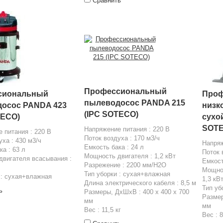
Сравнить
Профессиональный
сиональный
Проф
пылеводосос PANDA 215
осос PANDA 423
низк
(IPC SOTECO)
TECO)
сухо
SOTE
Напряжение питания : 220 В
 питания : 220 В
Поток воздуха : 170 м3/ч
уха : 430 м3/ч
Напряж
Емкость бака : 24 л
ка : 63 л
Поток 
Мощность двигателя : 1,2 кВт
вигателя всасывания :
Емкост
Разрежение : 2200 мм/H2O
Мощнос
Тип уборки : сухая+влажная
 : сухая+влажная
1,3 кВ
Длина электрического кабеля : 8,5 м
Тип уб
ь
Размеры, ДхШхВ : 400 х 400 х 700
Размер
мм
мм
Вес : 11,5 кг
Вес : 8