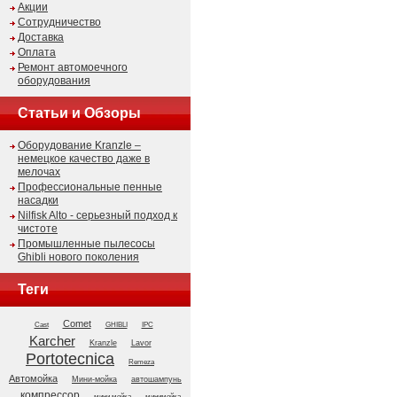
Акции
Сотрудничество
Доставка
Оплата
Ремонт автомоечного
оборудования
Статьи и Обзоры
Оборудование Kranzle –
немецкое качество даже в
мелочах
Профессиональные пенные
насадки
Nilfisk Alto - серьезный подход к
чистоте
Промышленные пылесосы
Ghibli нового поколения
Теги
Comet
GHIBLI
Cast
IPC
Karcher
Kranzle
Lavor
Portotecnica
Remeza
Автомойка
Мини-мойка
автошампунь
компрессор
мини мойка
минимойка