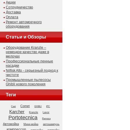
Акции
Сотрудничество
Доставка
Оплата
Ремонт автомоечного
оборудования
Статьи и Обзоры
Оборудование Kranzle –
немецкое качество даже в
мелочах
Профессиональные пенные
насадки
Nilfisk Alto - серьезный подход к
чистоте
Промышленные пылесосы
Ghibli нового поколения
Теги
Comet
GHIBLI
Cast
IPC
Karcher
Kranzle
Lavor
Portotecnica
Remeza
Автомойка
Мини-мойка
автошампунь
компрессор
мини мойка
минимойка