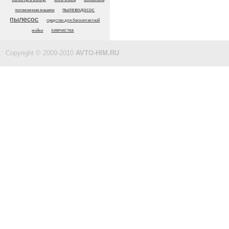
пылеводосос
поломоечная машина
пылесос
средство для бесконтактной
химчистка
мойки
Copyright © 2009-2010
AVTO-HIM.RU