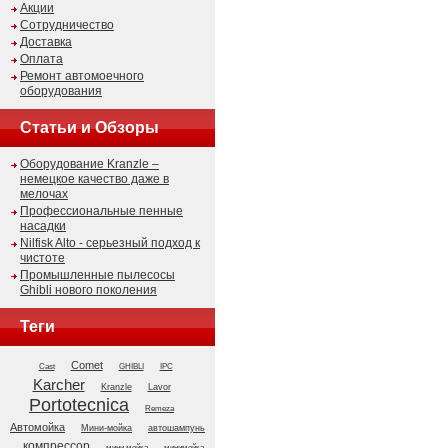
Акции
Сотрудничество
Доставка
Оплата
Ремонт автомоечного
оборудования
Статьи и Обзоры
Оборудование Kranzle –
немецкое качество даже в
мелочах
Профессиональные пенные
насадки
Nilfisk Alto - серьезный подход к
чистоте
Промышленные пылесосы
Ghibli нового поколения
Теги
Comet
GHIBLI
Cast
IPC
Karcher
Kranzle
Lavor
Portotecnica
Remeza
Автомойка
Мини-мойка
автошампунь
компрессор
мини мойка
минимойка