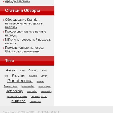
Аренда автомоек
Статьи и Обзоры
Оборудование Kranzle –
немецкое качество даже в
мелочах
Профессиональные пенные
насадки
Nilfisk Alto - серьезный подход к
чистоте
Промышленные пылесосы
Ghibli нового поколения
Теги
Aircast
Comet
GHIBLI
Cast
Karcher
Kranzle
Lavor
IPC
Portotecnica
Remeza
Автомойка
Мини-мойка
автошампунь
компрессор
мини мойка
минимойка
пылеводосос
поломоечная машина
пылесос
химчистка
Copyright © 2009-2010
AVTO-HIM.RU