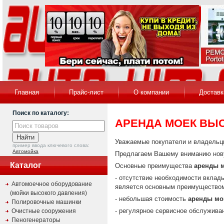
Главная
Прайс-лист
О компании
Доставк
Поиск по каталогу:
АРЕНДА МОЕК ВЫ
Уважаемые покупатели и владельцы
пример ввода ключевого слова:
Автомойка
Предлагаем Вашему вниманию нов
Каталог
Основные преимущества
аренды м
- отсутствие необходимости вклад
Автомоечное оборудование
является основным преимуществ
(мойки высокого давления)
- небольшая стоимость
аренды мо
Полировочные машинки
- регулярное сервисное обслужива
Очистные сооружения
Пеногенераторы