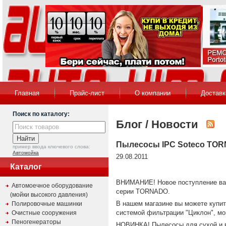
Главная
Прайс-лист
О компании
Доставк
Поиск по каталогу:
Блог / Новости
Пылесосы IPC Soteco TO
пример ввода ключевого слова:
Автомойка
29.08.2011
Каталог
ВНИМАНИЕ! Новое поступление вак
Автомоечное оборудование
серии TORNADO.
(мойки высокого давления)
В нашем магазине вы можете купи
Полировочные машинки
системой фильтрации "Циклон", м
Очистные сооружения
Пеногенераторы
НОВИНКА! Пылесосы для сухой и в