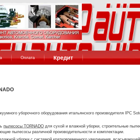
Кредит
а
Оплата
RNADO
уумного уборочного оборудования итальянского производителя IPC So
ть
пылесосы TORNADO
для сухой и влажной уборки, строительные пыле
оющие пылесосы различной производительности и комплектации.
лажной уборки с системой кратковременного увеличения всасывающе