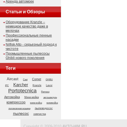
Аренда автомоек
Статьи и Обзоры
Оборудование Kranzle –
немецкое качество даже в
мелочах
Профессиональные пенные
насадки
Nilfisk Alto - серьезный подход к
чистоте
Промышленные пылесосы
Ghibli нового поколения
Теги
Aircast
Comet
GHIBLI
Cast
Karcher
Kranzle
Lavor
IPC
Portotecnica
Remeza
Автомойка
Мини-мойка
автошампунь
компрессор
мини мойка
минимойка
пылеводосос
поломоечная машина
пылесос
химчистка
Copyright © 2009-2010
AVTO-HIM.RU