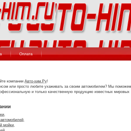
а
Оплата
айте компании
Авто-хим.Ру
!
висом или просто любите ухаживать за своим автомобилем? Мы поможе
рофессиональную и только качественную продукцию известных мировых
ании
ики
,
 автомобилей
,
й мойки,
лей
,