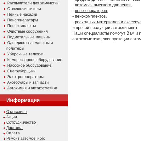
Распылители для химчистки
-
автомоек высокого давления
,
Стеклоочистители
-
пеногенераторов
,
Пенные насадки
-
пенокомплектов
,
Пеногенераторы
-
расходных материалов и аксессу
Пенокомплекты
и прочей продукции автоклининга.
Очистные сооружения
Наши специалисты помогут Вам и 
Подметальные машины
автокосметики, эксплуатации авто
Однодисковые машины и
полотеры
Уборочные тележки
Компрессорное оборудование
Насосное оборудование
Снегоуборщики
Электрогенераторы
Аксессуары и запчасти
Автохимия и автокосметика
Информация
О магазине
Акции
Сотрудничество
Доставка
Оплата
Ремонт автомоечного