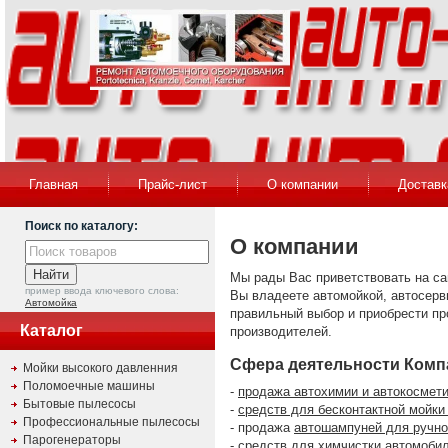
Главная
Прайс-лист
О компании
Доставк
Поиск по каталогу:
О компании
Мы рады Вас приветствовать на с
пример ввода ключевого слова:
Вы владеете автомойкой, автосер
Автомойка
правильный выбор и приобрести п
Каталог
производителей.
Сфера деятельности Комп
Мойки высокого давленния
Поломоечные машины
-
продажа автохимии и автокосмет
Бытовые пылесосы
-
средств для бесконтактной мойки
Профессиональные пылесосы
- продажа
автошампуней для ручно
Парогенераторы
-
средств для химчистки автомоби