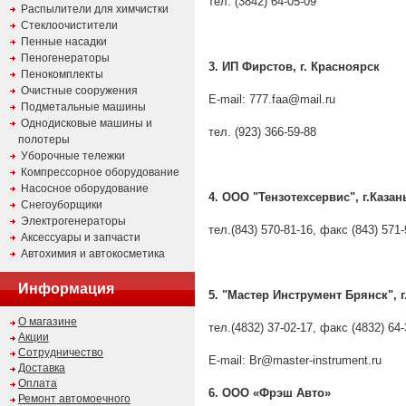
тел. (3842) 64-05-09
Распылители для химчистки
Стеклоочистители
Пенные насадки
Пеногенераторы
3. ИП Фирстов, г. Красноярск
Пенокомплекты
Очистные сооружения
E-mail:
777.faa@mail.ru
Подметальные машины
Однодисковые машины и
тел. (923) 366-59-88
полотеры
Уборочные тележки
Компрессорное оборудование
Насосное оборудование
4. ООО "Тензотехсервис", г.Каза
Снегоуборщики
Электрогенераторы
тел.(843) 570-81-16, факс (843) 571-
Аксессуары и запчасти
Автохимия и автокосметика
Информация
5. "Мастер Инструмент Брянск", г
О магазине
тел.(4832) 37-02-17, факс (4832) 64-
Акции
Сотрудничество
E-mail:
Br@master-instrument.ru
Доставка
Оплата
6. ООО «Фрэш Авто»
Ремонт автомоечного