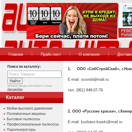
Главная
Прайс-лист
О компании
Доставк
Поиск по каталогу:
1. ООО «СибСтройСнаб», г.Нов
E-mail:
sssnsb@mail.ru
пример ввода ключевого слова:
Автомойка
тел. (961) 848-07-76
Каталог
Мойки высокого давленния
2. ООО «Русские краски», г.Кеме
Поломоечные машины
Бытовые пылесосы
E-mail:
kuzbass-kraski@mail.ru
Профессиональные пылесосы
Парогенераторы