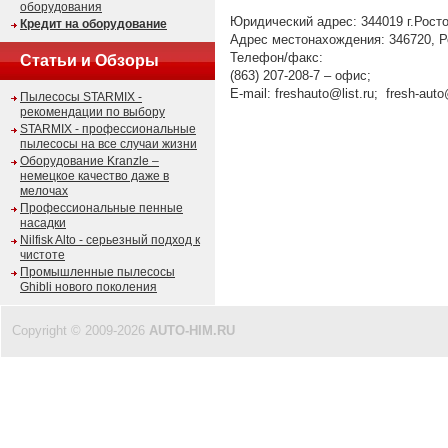
оборудования
Юридический адрес: 344019 г.Ростов
Кредит на оборудование
Адрес местонахождения: 346720, Ро
Телефон/факс:
Статьи и Обзоры
(863) 207-208-7 – офис;
E-mail:
freshauto@list.ru
;
fresh-aut
Пылесосы STARMIX -
рекомендации по выбору
STARMIX - профессиональные
пылесосы на все случаи жизни
Оборудование Kranzle –
немецкое качество даже в
мелочах
Профессиональные пенные
насадки
Nilfisk Alto - серьезный подход к
чистоте
Промышленные пылесосы
Ghibli нового поколения
Copyright © 2009-2026
AUTO-HIM.RU