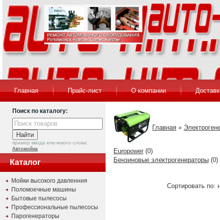
Главная
Прайс-лист
О компании
Доставк
Поиск по каталогу:
Главная
»
Электроген
пример ввода ключевого слова:
Автомойка
Europower
(0)
Бензиновые электрогенераторы
(0)
Каталог
Мойки высокого давленния
Сортировать по: 
Поломоечные машины
Бытовые пылесосы
Профессиональные пылесосы
Парогенераторы