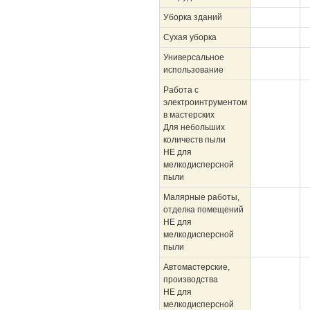
Уборка зданий
Сухая уборка
Универсальное
использование
Работа с
электроинтрументом
в мастерских
Для небольших
количеств пыли
НЕ
для
мелкодисперсной
пыли
Малярные работы,
отделка помещений
НЕ
для
мелкодисперсной
пыли
Автомастерские,
производства
НЕ
для
мелкодисперсной