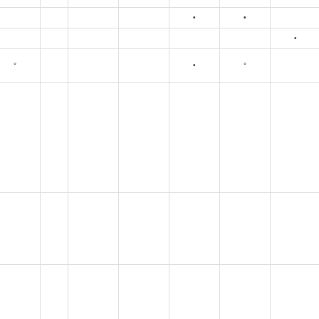
•
•
•
°
•
°