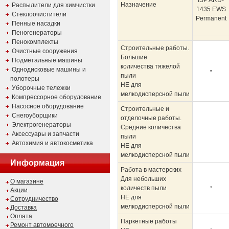
ISP ARD-
Назначение
Распылители для химчистки
1435 EWS
Стеклоочистители
Permanent
Пенные насадки
Пеногенераторы
Пенокомплекты
Строительные работы.
Очистные сооружения
Большие
Подметальные машины
количества тяжелой
Однодисковые машины и
•
пыли
полотеры
НЕ для
Уборочные тележки
мелкодисперсной пыли
Компрессорное оборудование
Насосное оборудование
Строительные и
Снегоуборщики
отделочные работы.
Электрогенераторы
Средние количества
Аксессуары и запчасти
пыли
Автохимия и автокосметика
НЕ
для
мелкодисперсной пыли
Информация
Работа в мастерских
Для небольших
О магазине
количеств пыли
°
Акции
НЕ
для
Сотрудничество
мелкодисперсной пыли
Доставка
Оплата
Паркетные работы
Ремонт автомоечного