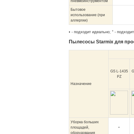
пневмоинструментом
Бытовое
использование (при
аллергии)
• - подходит идеально;
° - подходи
Пылесосы Starmix для пр
GS L-1435
G
PZ
Назначение
Уборка больших
площадей,
•
оборудования