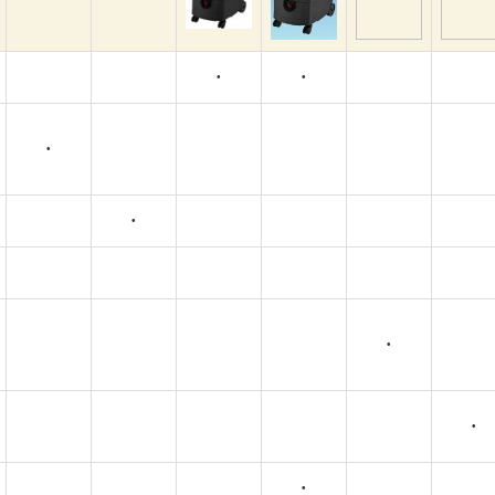
•
•
•
•
•
•
•