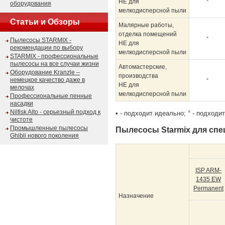
НЕ
для
°
оборудования
мелкодисперсной пыли
Статьи и Обзоры
Малярные работы,
отделка помещений
°
Пылесосы STARMIX -
НЕ
для
рекомендации по выбору
мелкодисперсной пыли
STARMIX - профессиональные
пылесосы на все случаи жизни
Автомастерские,
Оборудование Kranzle –
производства
немецкое качество даже в
°
НЕ
для
мелочах
мелкодисперсной пыли
Профессиональные пенные
насадки
Nilfisk Alto - серьезный подход к
• - подходит идеально;
° - подходи
чистоте
Промышленные пылесосы
Пылесосы Starmix для сп
Ghibli нового поколения
ISP ARM-
1435 EW
Permanent
Назначение