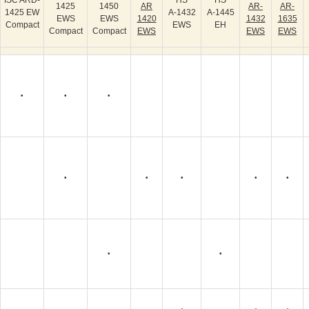
ISC ARD-
HS
HS
1425
1450
AR
AR-
AR-
1425 EW
А-1432
А-1445
EWS
EWS
1420
1432
1635
Compact
EWS
ЕН
Compact
Compact
EWS
EWS
EWS
•
•
•
•
•
•
•
•
•
•