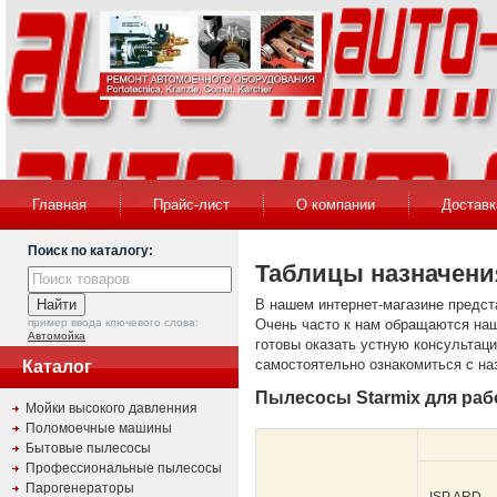
Главная
Прайс-лист
О компании
Доставк
Поиск по каталогу:
Таблицы назначени
В нашем интернет-магазине предс
пример ввода ключевого слова:
Очень часто к нам обращаются наш
Автомойка
готовы оказать устную консультац
самостоятельно ознакомиться с н
Каталог
Пылесосы Starmix для раб
Мойки высокого давленния
Поломоечные машины
Бытовые пылесосы
Профессиональные пылесосы
Парогенераторы