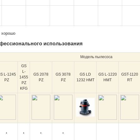
т хорошо
офессионального использования
Модель пылесоса
GS
L-
S L-1245
GS 2078
GS 3078
GS LD
GS L-1220
GST-1120
1455
PZ
PZ
PZ
1232 НМТ
НМТ
RT
PZ
KFG
•
•
•
•