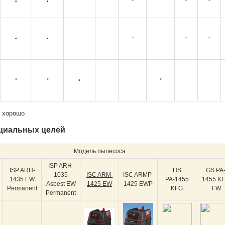
•
•
°
°
°
•
•
°
°
°
°
°
•
°
т хорошо
ециальных целей
Модель пылесоса
ISP ARH-
ISP ARH-
HS
GS PA
1035
ISC ARM-
ISC ARMP-
1435 EW
РА-1455
1455 K
Asbest EW
1425 EW
1425 EWP
Permanent
KFG
FW
Permanent