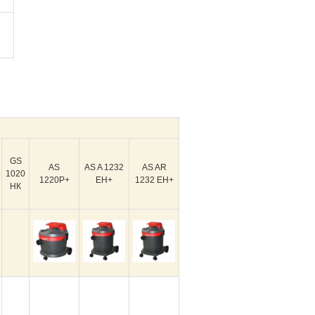
GS
AS
AS A 1232
AS AR
1020
1220Р+
EH+
1232 EH+
НК