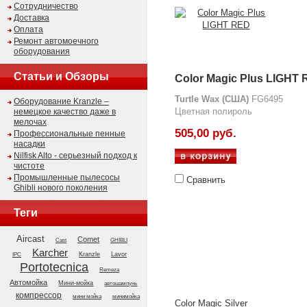
Сотрудничество
Доставка
Оплата
Ремонт автомоечного
оборудования
Статьи и Обзоры
Color Magic Plus LIGHT
Turtle Wax (США)
FG6495
Оборудование Kranzle –
Цветная полироль
немецкое качество даже в
мелочах
505,00 руб.
Профессиональные пенные
насадки
Nilfisk Alto - серьезный подход к
чистоте
Промышленные пылесосы
Сравнить
Ghibli нового поколения
Теги
Aircast
Comet
GHIBLI
Cast
Karcher
Kranzle
Lavor
IPC
Portotecnica
Remeza
Автомойка
Мини-мойка
автошампунь
компрессор
мини мойка
минимойка
Color Magic Silver