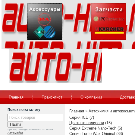
Главная
Прайс-лист
О компании
Доставк
Поиск по каталогу:
Главная
»
Автохимия и автокосмет
Серия ICE
(7)
Цветные полироли
(15)
Серия Extreme Nano-Tech
(6)
пример ввода ключевого слова:
Автомойка
Серия Turtle Wax Original
(33)