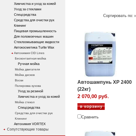
Химчистка и уход за кожей
Уход за стеклами
Спецсредства
Сортировать по: н
Средства для очистки рук
Клининг
Пищевая промышленность
Для поломоечных машин
Стеклоомывающие жидкости
Автокосметика Turlte Wax
Автохимия CID Lines
Бесконтактная мойка
Ручная мойка
Мойка двигателя
Мойка дисков
Воски
Автошампунь XP 2400
Полировка кузова
(22кг)
Уход за резиной
2 070,00 руб.
Химчистка и уход за кожей
Мойка стекол
Спецсредства
Средства для очистки рук
Сравнить
Клининг
Автохимия VORTEX
Сопутствующие товары