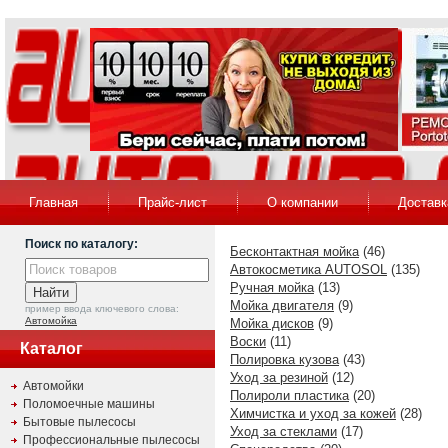
Главная
Прайс-лист
О компании
Доставк
Поиск по каталогу:
Бесконтактная мойка
(46)
Автокосметика AUTOSOL
(135)
Ручная мойка
(13)
Мойка двигателя
(9)
пример ввода ключевого слова:
Автомойка
Мойка дисков
(9)
Воски
(11)
Каталог
Полировка кузова
(43)
Уход за резиной
(12)
Автомойки
Полироли пластика
(20)
Поломоечные машины
Химчистка и уход за кожей
(28)
Бытовые пылесосы
Уход за стеклами
(17)
Профессиональные пылесосы