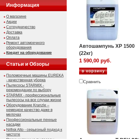
Информация
О магазине
Акции
Сотрудничество
Доставка
Оплата
Ремонт автомоечного
Автошампунь XP 1500
оборудования
Кредит на оборудование
(22кг)
1 590,00 руб.
Статьи и Обзоры
Поломоечные машины EUREKA
- качественная уборка
Сравнить
Пылесосы STARMIX -
рекомендации по выбору
STARMIX - профессиональные
пылесосы на все случаи жизни
Оборудование Kranzle –
немецкое качество даже в
мелочах
Профессиональные пенные
насадки
Nilfisk Alto - серьезный подход к
чистоте